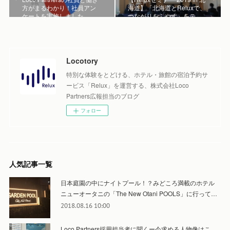
方がまるわかり！社員アン
海道】「北海道とReluxで、
ケートを実施しました
つながりをふやす」をテ…
Locotory
特別な体験をとどける、ホテル・旅館の宿泊予約サ
ービス「Relux」を運営する、株式会社Loco
Partners広報担当のブログ
フォロー
人気記事一覧
日本庭園の中にナイトプール！？みどころ満載のホテル
ニューオータニの「The New Otani POOLS」に行って…
2018.08.16 10:00
Loco Partners採用担当者に聞くー今求める人物像はこ