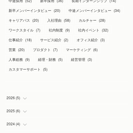
中途採用
(
52
)
新卒採用
(
36
)
長期インターンシップ
(
14
)
新卒メンバーインタビュー
(
20
)
中途メンバーインタビュー
(
34
)
キャリアパス
(
20
)
入社理由
(
58
)
カルチャー
(
28
)
ワークスタイル
(
7
)
社内制度
(
9
)
社内イベント
(
32
)
仕事紹介
(
18
)
サービス紹介
(
2
)
オフィス紹介
(
3
)
営業
(
20
)
プロダクト
(
7
)
マーケティング
(
6
)
人事総務
(
9
)
経理・財務
(
5
)
経営管理
(
3
)
カスタマーサポート
(
5
)
2026
(
5
)
(
1
)
2025
(
6
)
(
2
)
(
1
)
2024
(
4
)