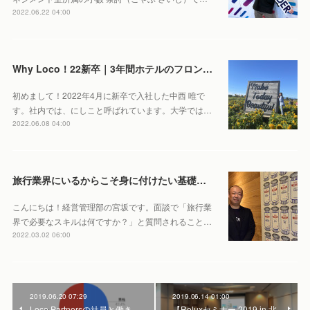
2022.06.22 04:00
Why Loco！22新卒｜3年間ホテルのフロントで働いていた私が、宿泊予約サイトに就職したい！と思い立ち、路線変更をした理由
初めまして！2022年4月に新卒で入社した中西 唯で
す。社内では、にしこと呼ばれています。大学では…
2022.06.08 04:00
旅行業界にいるからこそ身に付けたい基礎スキルとは？お宿が好きすぎる副社長が主催する社内勉強会に迫ります！
こんにちは！経営管理部の宮坂です。面談で「旅行業
界で必要なスキルは何ですか？」と質問されること…
2022.03.02 06:00
2019.06.20 07:29
2019.06.14 01:00
Loco Partnersの社員と働き
【Reluxセミナー 2019 in 北