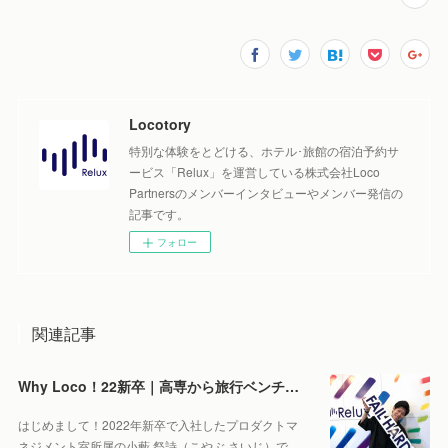
Locotory
特別な体験をとどける、ホテル･旅館の宿泊予約サ
ービス「Relux」を運営している株式会社Loco
Partnersのメンバーインタビューやメンバー発信の
記事です。
フォロー
関連記事
Why Loco！22新卒｜高専から旅行ベンチャーへ！？レールを外れてでもLoco Partnersに入社したワケ
はじめまして！2022年新卒で入社したプロダクトマ
ネジメント室所属の小藪 祭詩（こやぶ さいじ）で…