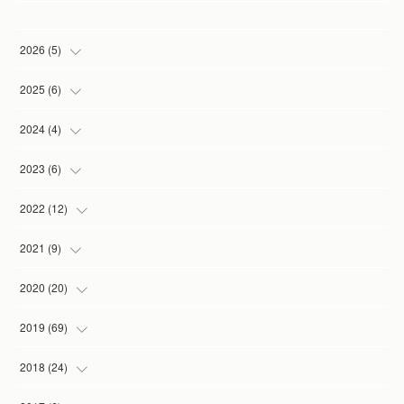
2026
(
5
)
(
1
)
2025
(
6
)
(
2
)
(
1
)
2024
(
4
)
(
1
)
(
1
)
(
1
)
2023
(
6
)
(
1
)
(
3
)
(
1
)
(
2
)
2022
(
12
)
(
1
)
(
1
)
(
1
)
(
2
)
2021
(
9
)
(
1
)
(
3
)
(
1
)
(
1
)
2020
(
20
)
(
1
)
(
2
)
(
1
)
2019
(
69
)
(
1
)
(
2
)
(
7
)
(
20
)
2018
(
24
)
(
3
)
(
3
)
(
3
)
(
5
)