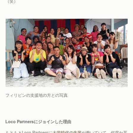
（笑）
フィリピンの支援地の方との写真
Loco Partnersにジョインした理由
もともとLoco Partnersに
大学時代の先輩
が働いていて、何度か耳