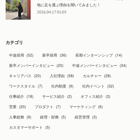
地に足を運ぶ理由を聞いてみました！
2026.04.17 01:05
カテゴリ
中途採用
(
52
)
新卒採用
(
36
)
長期インターンシップ
(
14
)
新卒メンバーインタビュー
(
20
)
中途メンバーインタビュー
(
34
)
キャリアパス
(
20
)
入社理由
(
58
)
カルチャー
(
28
)
ワークスタイル
(
7
)
社内制度
(
9
)
社内イベント
(
32
)
仕事紹介
(
18
)
サービス紹介
(
2
)
オフィス紹介
(
3
)
営業
(
20
)
プロダクト
(
7
)
マーケティング
(
6
)
人事総務
(
9
)
経理・財務
(
5
)
経営管理
(
3
)
カスタマーサポート
(
5
)