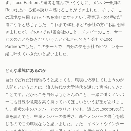
す。Loco Partnersの選考を進んでいくうちに、メンバー全員の
Reluxに対する愛や誇りを感じることができました。そして、こ
の環境なら周りの人たちを幸せにするという夢実現への1番の近
道になると感じました。これまで40社ほどの会社の方にお話を聞
きましたが、その中でも1番会社のこと、メンバーのこと、サー
ビスのことを好きだということが伝わってきた会社がLoco
Partnersでした。このチームで、自分の夢を会社のビジョンを一
緒に叶えていきたいと思いました。
どんな環境にあるのか
自分でどれだけ頑張ろうと思っても、環境に依存してしまうのが
人間だということは、浪人時代や大学時代を通して実感してきた
ことです。だからこそ自分はもちろんのこと、一緒に働くメンバ
ーにも目線や意識を高く持っていてほしいという願望がありまし
た。選考の中のメンバーとのやりとりでも、過去のLocotoryの記
事を読んでも、中途メンバーの優秀さ、新卒メンバーの野心を感
じるのでこの環境ならと思いました。また、イベントやインター
ンにも参加してみて、一緒に働くメンバーと相性が合うことも、