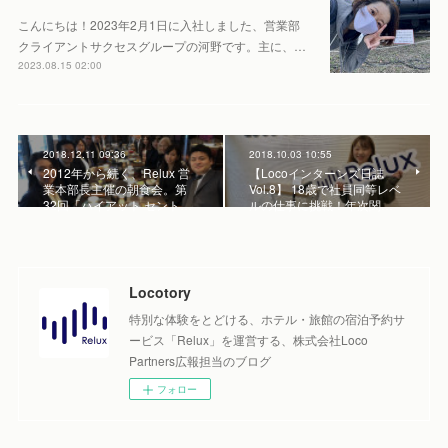
こんにちは！2023年2月1日に入社しました、営業部
クライアントサクセスグループの河野です。主に、…
2023.08.15 02:00
2018.12.11 09:36
2018.10.03 10:55
2012年から続く、Relux 営
【Locoインターンズ日誌
業本部長主催の朝食会。第
Vol.8】 18歳で社員同等レベ
32回「ハイアット セント…
ルの仕事に挑戦！年次関…
Locotory
特別な体験をとどける、ホテル・旅館の宿泊予約サ
ービス「Relux」を運営する、株式会社Loco
Partners広報担当のブログ
フォロー