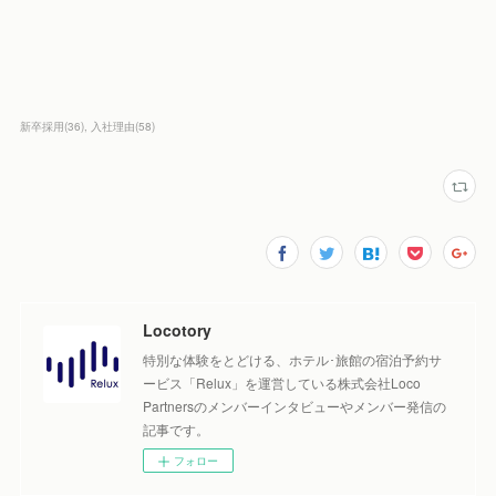
新卒採用
(
36
)
入社理由
(
58
)
Locotory
特別な体験をとどける、ホテル･旅館の宿泊予約サ
ービス「Relux」を運営している株式会社Loco
Partnersのメンバーインタビューやメンバー発信の
記事です。
フォロー