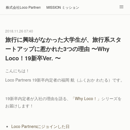
株式会社Loco Partners 🏠Home
MISSION ミッション
ABOUT 企業情報
NEWS ニュース
RECRUIT 採用
2018.11.26 07:40
Blog ブログ
ホテル・旅館の宿泊予約はRelux
旅行に興味がなかった大学生が、旅行系スタ
ートアップに惹かれた3つの理由 〜Why
Loco！19新卒Ver. 〜
こんにちは！
Loco Partners 19新卒内定者の福岡 航（ふくおか わたる）です。
19新卒内定者が入社の理由を語る、
「Why Loco！」
シリーズを
お届けします！
Loco Partnersにジョインした日