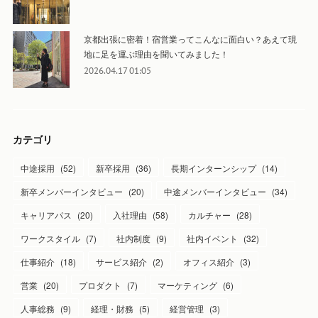
京都出張に密着！宿営業ってこんなに面白い？あえて現
地に足を運ぶ理由を聞いてみました！
2026.04.17 01:05
カテゴリ
中途採用
(
52
)
新卒採用
(
36
)
長期インターンシップ
(
14
)
新卒メンバーインタビュー
(
20
)
中途メンバーインタビュー
(
34
)
キャリアパス
(
20
)
入社理由
(
58
)
カルチャー
(
28
)
ワークスタイル
(
7
)
社内制度
(
9
)
社内イベント
(
32
)
仕事紹介
(
18
)
サービス紹介
(
2
)
オフィス紹介
(
3
)
営業
(
20
)
プロダクト
(
7
)
マーケティング
(
6
)
人事総務
(
9
)
経理・財務
(
5
)
経営管理
(
3
)