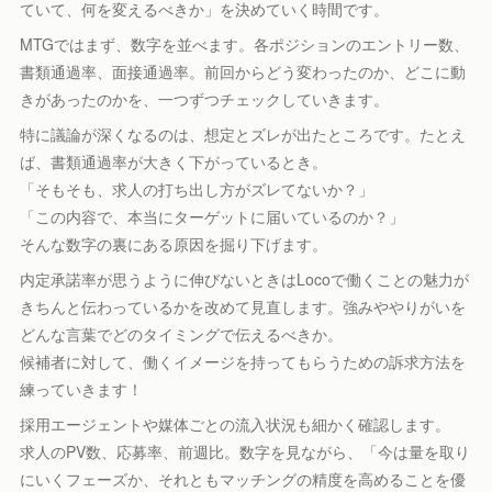
ていて、何を変えるべきか」を決めていく時間です。
MTGではまず、数字を並べます。各ポジションのエントリー数、
書類通過率、面接通過率。前回からどう変わったのか、どこに動
きがあったのかを、一つずつチェックしていきます。
特に議論が深くなるのは、想定とズレが出たところです。たとえ
ば、書類通過率が大きく下がっているとき。
「そもそも、求人の打ち出し方がズレてないか？」
「この内容で、本当にターゲットに届いているのか？」
そんな数字の裏にある原因を掘り下げます。
内定承諾率が思うように伸びないときはLocoで働くことの魅力が
きちんと伝わっているかを改めて見直します。強みややりがいを
どんな言葉でどのタイミングで伝えるべきか。
候補者に対して、働くイメージを持ってもらうための訴求方法を
練っていきます！
採用エージェントや媒体ごとの流入状況も細かく確認します。
求人のPV数、応募率、前週比。数字を見ながら、「今は量を取り
にいくフェーズか、それともマッチングの精度を高めることを優