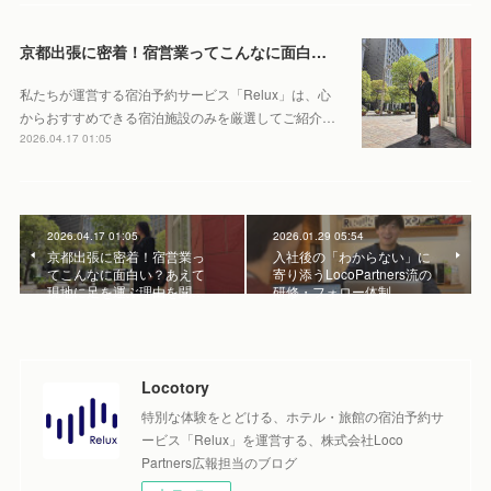
京都出張に密着！宿営業ってこんなに面白い？あえて現地に足を運ぶ理由を聞いてみました！
私たちが運営する宿泊予約サービス「Relux」は、心
からおすすめできる宿泊施設のみを厳選してご紹介…
2026.04.17 01:05
2026.04.17 01:05
2026.01.29 05:54
京都出張に密着！宿営業っ
入社後の「わからない」に
てこんなに面白い？あえて
寄り添うLocoPartners流の
現地に足を運ぶ理由を聞…
研修・フォロー体制
Locotory
特別な体験をとどける、ホテル・旅館の宿泊予約サ
ービス「Relux」を運営する、株式会社Loco
Partners広報担当のブログ