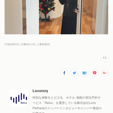
中途採用
(
52
)
仕事紹介
(
18
)
人事総務
(
9
)
Locotory
特別な体験をとどける、ホテル･旅館の宿泊予約サ
ービス「Relux」を運営している株式会社Loco
Partnersのメンバーインタビューやメンバー発信の