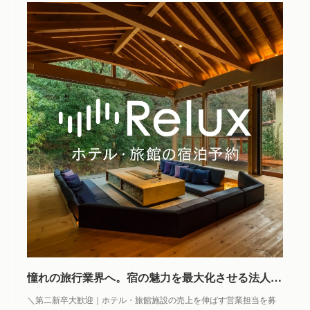
憧れの旅行業界へ。宿の魅力を最大化させる法人営業担当を募集します！ - 株式会社Loco Partners（Relux）の法人営業の採用 - Wantedly
＼第二新卒大歓迎｜ホテル・旅館施設の売上を伸ばす営業担当を募