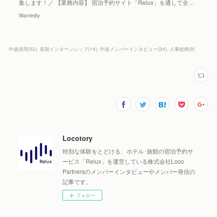
集します！／ 【業務内容】 宿泊予約サイト「Relux」を通して全…
Wantedly
中途採用
(
52
)
長期インターンシップ
(
14
)
中途メンバーインタビュー
(
34
)
人事総務
(
9
)
Locotory
特別な体験をとどける、ホテル･旅館の宿泊予約サ
ービス「Relux」を運営している株式会社Loco
Partnersのメンバーインタビューやメンバー発信の
記事です。
フォロー