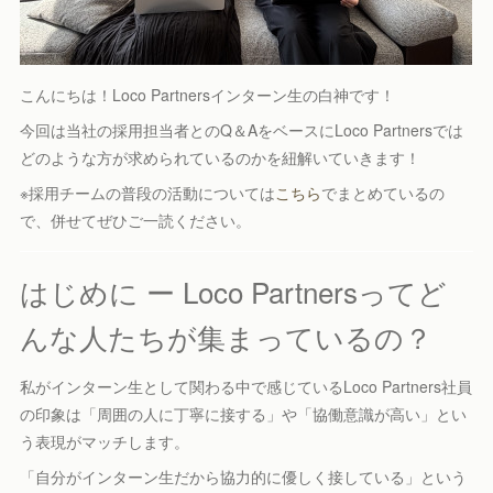
こんにちは！Loco Partnersインターン生の白神です！
今回は当社の採用担当者とのQ＆AをベースにLoco Partnersでは
どのような方が求められているのかを紐解いていきます！
※採用チームの普段の活動については
こちら
でまとめているの
で、併せてぜひご一読ください。
はじめに ー Loco Partnersってど
んな人たちが集まっているの？
私がインターン生として関わる中で感じているLoco Partners社員
の印象は「周囲の人に丁寧に接する」や「協働意識が高い」とい
う表現がマッチします。
「自分がインターン生だから協力的に優しく接している」という