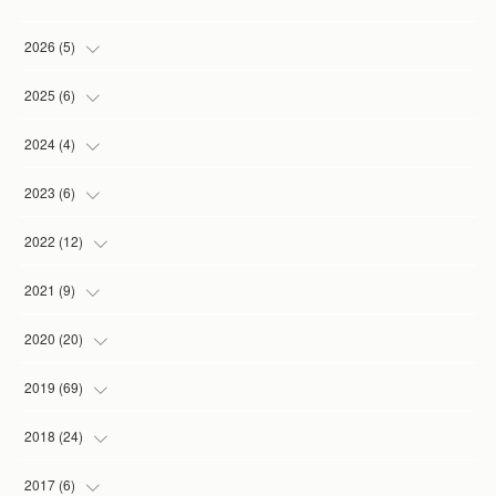
2026
(
5
)
(
1
)
2025
(
6
)
(
2
)
(
1
)
2024
(
4
)
(
1
)
(
1
)
(
1
)
2023
(
6
)
(
1
)
(
3
)
(
1
)
(
2
)
2022
(
12
)
(
1
)
(
1
)
(
1
)
(
2
)
2021
(
9
)
(
1
)
(
3
)
(
1
)
(
1
)
2020
(
20
)
(
1
)
(
2
)
(
1
)
2019
(
69
)
(
1
)
(
2
)
(
7
)
(
20
)
2018
(
24
)
(
3
)
(
3
)
(
3
)
(
5
)
(
3
)
2017
(
6
)