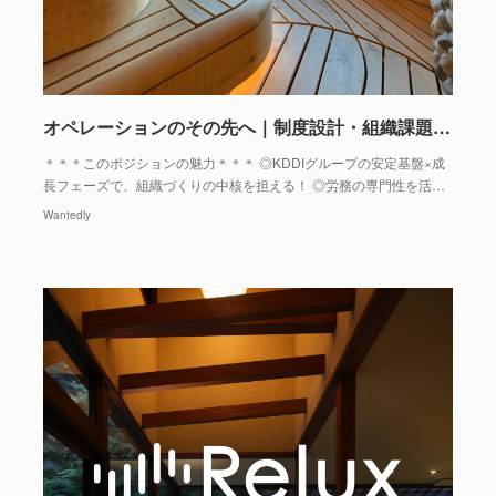
オペレーションのその先へ｜制度設計・組織課題解決に挑む労務担当を募集します - 株式会社Loco Partners（Relux）の人事の採用 - Wantedly
＊＊＊このポジションの魅力＊＊＊ ◎KDDIグループの安定基盤×成
長フェーズで、組織づくりの中核を担える！ ◎労務の専門性を活…
Wantedly