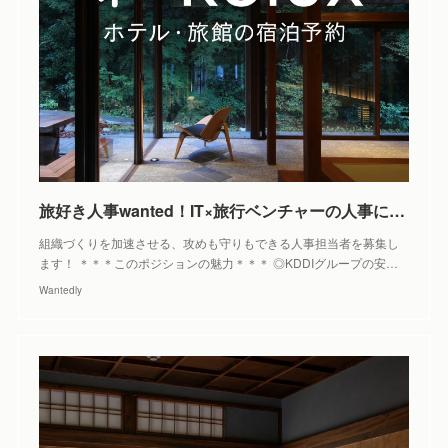
旅好き人事wanted！IT×旅行ベンチャーの人事にチャレンジしませんか？ - 株式会社Loco Partners（Relux）の人事の採用 - Wantedly
組織づくりを加速させる、攻めも守りもできる人事担当者を募集し
ます！ ＊＊＊このポジションの魅力＊＊＊ ◎KDDIグループの安…
Wantedly