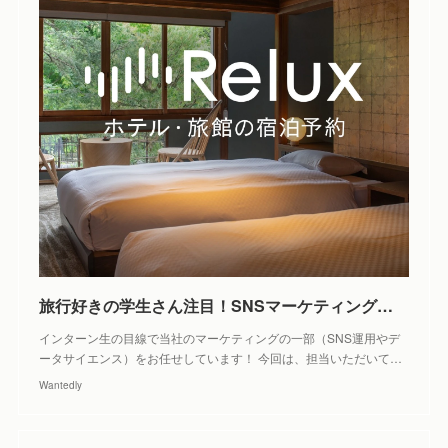
旅行好きの学生さん注目！SNSマーケティングを極める長期インターンを募集！ - 株式会社Loco Partners（Relux）のWebマーケティングの採用 - Wantedly
インターン生の目線で当社のマーケティングの一部（SNS運用やデ
ータサイエンス）をお任せしています！ 今回は、担当いただいて…
Wantedly