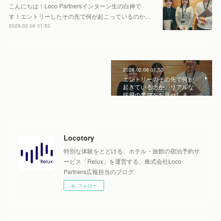
こんにちは！Loco Partnersインターン生の白神で
す！エントリーしたその先で何が起こっているのか…
2026.02.06 01:53
2026.02.06 01:53
エントリーのその先で何が
起きているのか。リアルな
採用の裏側をお見せしま…
Locotory
特別な体験をとどける、ホテル・旅館の宿泊予約サ
ービス「Relux」を運営する、株式会社Loco
Partners広報担当のブログ
フォロー