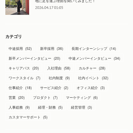
地に足を運ぶ理由を聞いてみました！
2026.04.17 01:05
カテゴリ
中途採用
(
52
)
新卒採用
(
36
)
長期インターンシップ
(
14
)
新卒メンバーインタビュー
(
20
)
中途メンバーインタビュー
(
34
)
キャリアパス
(
20
)
入社理由
(
58
)
カルチャー
(
28
)
ワークスタイル
(
7
)
社内制度
(
9
)
社内イベント
(
32
)
仕事紹介
(
18
)
サービス紹介
(
2
)
オフィス紹介
(
3
)
営業
(
20
)
プロダクト
(
7
)
マーケティング
(
6
)
人事総務
(
9
)
経理・財務
(
5
)
経営管理
(
3
)
カスタマーサポート
(
5
)