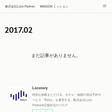
株式会社Loco Partners 🏠Home
MISSION ミッション
ABOUT 企業情報
NEWS ニュース
RECRUIT 採用
2017
.
02
Blog ブログ
ホテル・旅館の宿泊予約はRelux
まだ記事がありません。
Locotory
特別な体験をとどける、ホテル・旅館の宿泊予約サ
ービス「Relux」を運営する、株式会社Loco
Partners広報担当のブログ