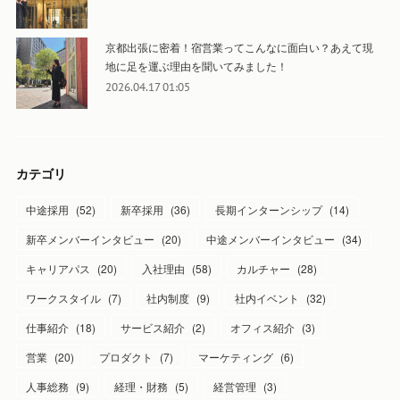
京都出張に密着！宿営業ってこんなに面白い？あえて現
地に足を運ぶ理由を聞いてみました！
2026.04.17 01:05
カテゴリ
中途採用
(
52
)
新卒採用
(
36
)
長期インターンシップ
(
14
)
新卒メンバーインタビュー
(
20
)
中途メンバーインタビュー
(
34
)
キャリアパス
(
20
)
入社理由
(
58
)
カルチャー
(
28
)
ワークスタイル
(
7
)
社内制度
(
9
)
社内イベント
(
32
)
仕事紹介
(
18
)
サービス紹介
(
2
)
オフィス紹介
(
3
)
営業
(
20
)
プロダクト
(
7
)
マーケティング
(
6
)
人事総務
(
9
)
経理・財務
(
5
)
経営管理
(
3
)