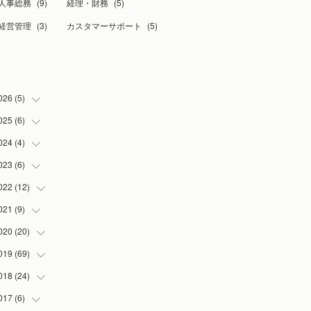
人事総務
(
9
)
経理・財務
(
5
)
経営管理
(
3
)
カスタマーサポート
(
5
)
026
(
5
)
025
(
6
)
(
1
)
(
2
)
024
(
4
)
(
1
)
(
1
)
(
1
)
023
(
6
)
(
1
)
(
1
)
(
3
)
(
1
)
022
(
12
(
2
)
)
(
1
)
(
1
)
(
1
)
021
(
9
)
(
2
)
(
1
)
(
3
)
(
1
)
020
(
20
(
1
)
)
(
1
)
(
2
)
019
(
69
(
1
)
)
(
1
)
(
2
)
(
7
)
018
(
24
(
20
)
)
(
3
)
(
3
)
(
3
)
(
5
)
017
(
6
)
(
3
)