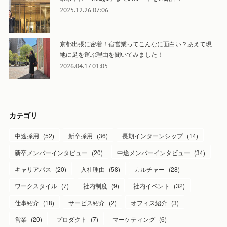
2025.12.26 07:06
京都出張に密着！宿営業ってこんなに面白い？あえて現
地に足を運ぶ理由を聞いてみました！
2026.04.17 01:05
カテゴリ
中途採用
(
52
)
新卒採用
(
36
)
長期インターンシップ
(
14
)
新卒メンバーインタビュー
(
20
)
中途メンバーインタビュー
(
34
)
キャリアパス
(
20
)
入社理由
(
58
)
カルチャー
(
28
)
ワークスタイル
(
7
)
社内制度
(
9
)
社内イベント
(
32
)
仕事紹介
(
18
)
サービス紹介
(
2
)
オフィス紹介
(
3
)
営業
(
20
)
プロダクト
(
7
)
マーケティング
(
6
)