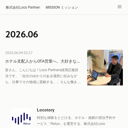
株式会社Loco Partners 🏠Home
MISSION ミッション
ABOUT 企業情報
NEWS ニュース
RECRUIT 採用
2026
.
06
Blog ブログ
ホテル・旅館の宿泊予約はRelux
2026.06.04 02:17
ホテル支配人からOTA営業へ。大好きな…
皆さん、こんにちは！Loco Partners採用広報担
当です。「自分のゆかりのある場所に住みなが
ら、仕事でその地域に貢献する。」そんな働き…
Locotory
特別な体験をとどける、ホテル・旅館の宿泊予約サ
ービス「Relux」を運営する、株式会社Loco