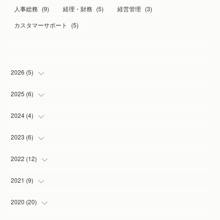
人事総務
(
9
)
経理・財務
(
5
)
経営管理
(
3
)
カスタマーサポート
(
5
)
2026
(
5
)
(
1
)
2025
(
6
)
(
2
)
(
1
)
2024
(
4
)
(
1
)
(
1
)
(
1
)
2023
(
6
)
(
1
)
(
3
)
(
1
)
(
2
)
2022
(
12
)
(
1
)
(
1
)
(
1
)
(
2
)
2021
(
9
)
(
1
)
(
3
)
(
1
)
(
1
)
2020
(
20
)