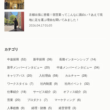
京都出張に密着！宿営業ってこんなに面白い？あえて現
地に足を運ぶ理由を聞いてみました！
2026.04.17 01:05
カテゴリ
中途採用
(
52
)
新卒採用
(
36
)
長期インターンシップ
(
14
)
新卒メンバーインタビュー
(
20
)
中途メンバーインタビュー
(
34
)
キャリアパス
(
20
)
入社理由
(
58
)
カルチャー
(
28
)
ワークスタイル
(
7
)
社内制度
(
9
)
社内イベント
(
32
)
仕事紹介
(
18
)
サービス紹介
(
2
)
オフィス紹介
(
3
)
営業
(
20
)
プロダクト
(
7
)
マーケティング
(
6
)
人事総務
(
9
)
経理・財務
(
5
)
経営管理
(
3
)