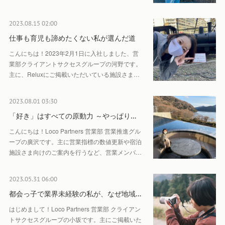
2023.08.15 02:00
仕事も育児も諦めたくない私が選んだ道
こんにちは！2023年2月1日に入社しました、営
業部クライアントサクセスグループの河野です。
主に、Reluxにご掲載いただいている施設さま…
2023.08.01 03:30
「好き」はすべての原動力 ～やっぱり…
こんにちは！Loco Partners 営業部 営業推進グル
ープの廣沢です。主に営業指標の数値更新や宿泊
施設さま向けのご案内を行うなど、営業メンバ…
2023.05.31 06:00
都会っ子で業界未経験の私が、なぜ地域…
はじめまして！Loco Partners 営業部 クライアン
トサクセスグループの小坂です。主にご掲載いた