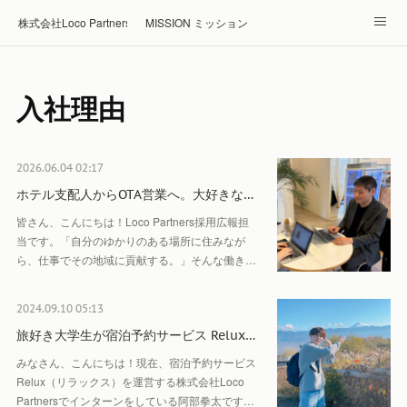
株式会社Loco Partners 🏠Home
MISSION ミッション
ABOUT 企業情報
NEWS ニュース
RECRUIT 採用
入社理由
Blog ブログ
ホテル・旅館の宿泊予約はRelux
2026.06.04 02:17
ホテル支配人からOTA営業へ。大好きな…
皆さん、こんにちは！Loco Partners採用広報担
当です。「自分のゆかりのある場所に住みなが
ら、仕事でその地域に貢献する。」そんな働き…
2024.09.10 05:13
旅好き大学生が宿泊予約サービス Relux…
みなさん、こんにちは！現在、宿泊予約サービス
Relux（リラックス）を運営する株式会社Loco
Partnersでインターンをしている阿部拳太です…