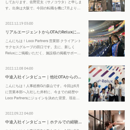
しております、佐野宏太（サノコウタ）と申しま
す。出身は大阪で、今回の転職を機に7月より…
2022.12.19 03:00
リアルエージェントからOTAのReluxに…
こんにちは！Loco Partners 営業部 クライアント
サクセスグループの田口です。主に、新しく
Reluxにご掲載いただく、施設様の掲載サポー…
2022.12.08 04:00
中途入社インタビュー｜他社OTAからの…
こんにちは！人事総務Gの森山です。今回は6月
に営業本部へ入社した井村に、今までの経歴や
Loco Partnersにジョインを決めた背景、現在…
2022.09.22 04:00
中途入社インタビュー｜ホテルでの経験…