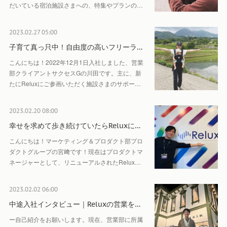
だいている宿泊施設さまへの、特集やプランの…
2023.02.27 05:00
子育て真っ只中！自由度の高いフリーラ…
こんにちは！2022年12月1日入社しました、営業
部クライアントサクセスGの川田です。主に、新
たにReluxにご参画いただく施設さまのサポー…
2023.02.20 08:00
幸せを求めて歩き続けていたらReluxに…
こんにちは！マーケティング＆プロダクト部プロ
ダクトグループの宮﨑です！現在はプロダクトマ
ネージャーとして、リニューアルされたRelux…
2023.02.02 06:00
中途入社インタビュー｜Reluxの営業を…
ー自己紹介をお願いします。現在、営業部に所属