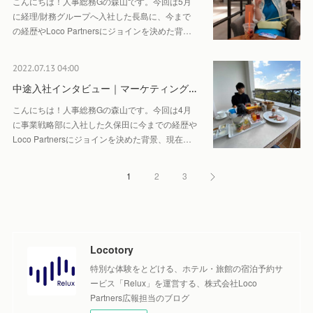
こんにちは！人事総務Gの森山です。今回は5月
に経理/財務グループへ入社した長島に、今まで
の経歴やLoco Partnersにジョインを決めた背…
2022.07.13 04:00
中途入社インタビュー｜マーケティング…
こんにちは！人事総務Gの森山です。今回は4月
に事業戦略部に入社した久保田に今までの経歴や
Loco Partnersにジョインを決めた背景、現在…
1
2
3
Locotory
特別な体験をとどける、ホテル・旅館の宿泊予約サ
ービス「Relux」を運営する、株式会社Loco
Partners広報担当のブログ