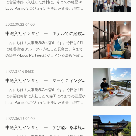
に営業本部へ入社した井村に、今までの経歴や
Loco Partnersにジョインを決めた背景、現在…
2022.09.22 04:00
中途入社インタビュー｜ホテルでの経験…
こんにちは！人事総務Gの森山です。今回は5月
に経理/財務グループへ入社した長島に、今まで
の経歴やLoco Partnersにジョインを決めた背…
2022.07.13 04:00
中途入社インタビュー｜マーケティング…
こんにちは！人事総務Gの森山です。今回は4月
に事業戦略部に入社した久保田に今までの経歴や
Loco Partnersにジョインを決めた背景、現在…
2022.06.13 04:40
中途入社インタビュー｜学び溢れる環境…