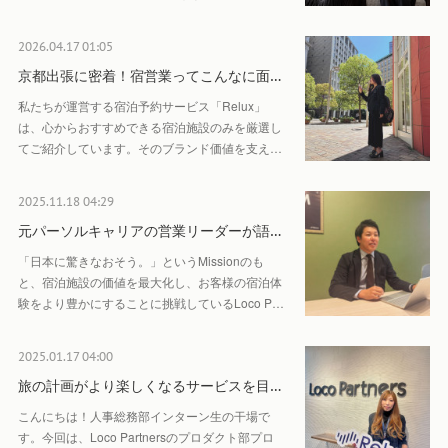
2026.04.17 01:05
京都出張に密着！宿営業ってこんなに面…
私たちが運営する宿泊予約サービス「Relux」
は、心からおすすめできる宿泊施設のみを厳選し
てご紹介しています。そのブランド価値を支え…
2025.11.18 04:29
元パーソルキャリアの営業リーダーが語…
「日本に驚きなおそう。」というMissionのも
と、宿泊施設の価値を最大化し、お客様の宿泊体
験をより豊かにすることに挑戦しているLoco P…
2025.01.17 04:00
旅の計画がより楽しくなるサービスを目…
こんにちは！人事総務部インターン生の干場で
す。今回は、Loco Partnersのプロダクト部プロ