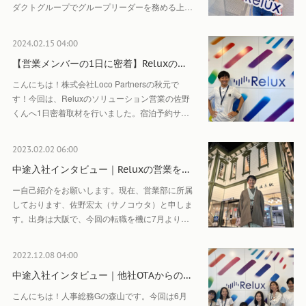
ダクトグループでグループリーダーを務める上…
2024.02.15 04:00
【営業メンバーの1日に密着】Reluxの…
こんにちは！株式会社Loco Partnersの秋元で
す！今回は、Reluxのソリューション営業の佐野
くんへ1日密着取材を行いました。宿泊予約サ…
2023.02.02 06:00
中途入社インタビュー｜Reluxの営業を…
ー自己紹介をお願いします。現在、営業部に所属
しております、佐野宏太（サノコウタ）と申しま
す。出身は大阪で、今回の転職を機に7月より…
2022.12.08 04:00
中途入社インタビュー｜他社OTAからの…
こんにちは！人事総務Gの森山です。今回は6月