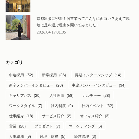
京都出張に密着！宿営業ってこんなに面白い？あえて現
地に足を運ぶ理由を聞いてみました！
2026.04.17 01:05
カテゴリ
中途採用
(
52
)
新卒採用
(
36
)
長期インターンシップ
(
14
)
新卒メンバーインタビュー
(
20
)
中途メンバーインタビュー
(
34
)
キャリアパス
(
20
)
入社理由
(
58
)
カルチャー
(
28
)
ワークスタイル
(
7
)
社内制度
(
9
)
社内イベント
(
32
)
仕事紹介
(
18
)
サービス紹介
(
2
)
オフィス紹介
(
3
)
営業
(
20
)
プロダクト
(
7
)
マーケティング
(
6
)
人事総務
(
9
)
経理・財務
(
5
)
経営管理
(
3
)