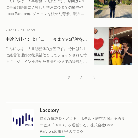
こんにちは！人事総務Gの折笠です。今回は4月
に事業戦略部に入社した椿屋に今までの経歴や
Loco Partnersにジョインを決めた背景、現在…
2022.05.31 02:59
中途入社インタビュー｜今までの経験を…
こんにちは！人事総務Gの折笠です。 今回は4月
に経営管理部の役員補佐としてジョインされた竹
下に、ジョインを決めた背景や今までの経歴な…
1
2
3
Locotory
特別な体験をとどける、ホテル・旅館の宿泊予約サ
ービス「Relux」を運営する、株式会社Loco
Partners広報担当のブログ