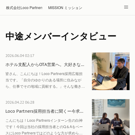
株式会社Loco Partners 🏠Home
MISSION ミッション
ABOUT 企業情報
NEWS ニュース
RECRUIT 採用
中途メンバーインタビュー
Blog ブログ
ホテル・旅館の宿泊予約はRelux
2026.06.04 02:17
ホテル支配人からOTA営業へ。大好きな…
皆さん、こんにちは！Loco Partners採用広報担
当です。「自分のゆかりのある場所に住みなが
ら、仕事でその地域に貢献する。」そんな働き…
2026.04.22 06:28
Loco Partners採用担当者に聞くー今求…
こんにちは！Loco Partnersインターン生の白神
です！今回は当社の採用担当者とのQ＆Aをベー
スにLoco Partnersではどのような方が求めら…