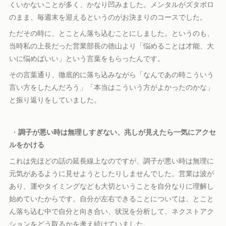
くいかないことが多く、かなり凹みました。メンタルがズタボロ
のまま、毎週末を迎えるというのがお決まりのコースでした。
ただその時に、とことん落ち込むことにしました。というのも、
当時私の上長だった営業部長の徳山より「悩めることは才能、大
いに悩めばいい」という言葉をもらったんです。
その言葉通り、徹底的に落ち込みながら「なんであの時こういう
言い方をしたんだろう」「本当はこういう方がよかったのかな」
と振り返りをしていました。
・
調子が悪い時は無理しすぎない、兆しが見えたら一気にアクセ
ルをかける
これは先ほどの話の延長線上なのですが、調子が悪い時は無理に
元気があるように見せようとしたりしませんでした。営業は波が
あり、運やタイミングなども大切ということを自分なりに理解し
始めていたからです。自分が左右できることについては、とこと
ん落ち込む中で自分と向き合い、状況を分析して、ネクストアク
ションをどう取るかを考え続けていました。