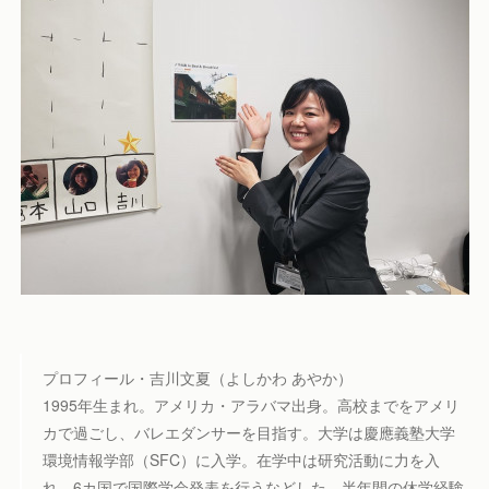
プロフィール・吉川文夏（よしかわ あやか）
1995年生まれ。アメリカ・アラバマ出身。高校までをアメリ
カで過ごし、バレエダンサーを目指す。大学は慶應義塾大学
環境情報学部（SFC）に入学。在学中は研究活動に力を入
れ、6カ国で国際学会発表を行うなどした。半年間の休学経験