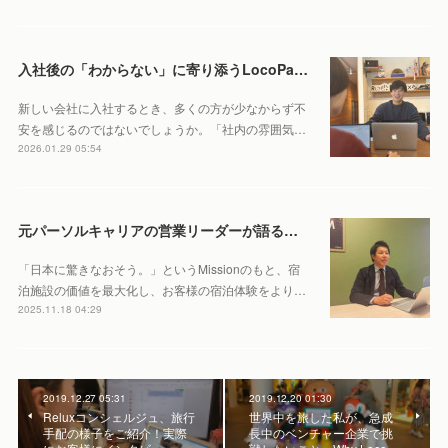
入社後の「わからない」に寄り添うLocoPartners流の研修・フォロー体制
新しい会社に入社するとき、多くの方が少なからず不
安を感じるのではないでしょうか。「社内の雰囲気…
2026.01.29 05:54
元パーソルキャリアの営業リーダーが語る、Reluxでしか味わえない仕事の面白さ
「日本に驚きなおそう。」というMissionのもと、宿
泊施設の価値を最大化し、お客様の宿泊体験をより…
2025.11.18 04:29
2019.12.27 05:31
2019.12.20 01:30
Reluxコンシェルジュ、旅行
世界中を旅した私が、急成
手配の様子をご紹介！実際
長中のベンチャー企業で挑