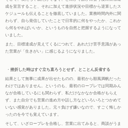
成を宣言すること、それに加えて進捗状況や目標から逆算したス
ケジュールも伝えることを徹底していました。業務時間内外に関
わらず、自ら発信していたことで日常的に何をやったか、これか
ら何をやればいいか、というものを自然と把握するようになって
いました。
また、目標達成が見えてくるにつれて、あれだけ苦手意識があっ
た営業が「生きがい」に感じるようになりました。
・
挫折した時はすぐ立ち直ろうとせず、とことん反省する
結果として無事に成果が出せたものの、最初から順風満帆だった
わけではありません。というのも、最初のロープレでは同期みん
なが合格しているにも関わらず、私だけなかなか合格がもらえ
ず、また自分でも営業の進め方や話し方などいろいろとつかめて
いない感覚がありました。元々負けず嫌いなので、すごく悔しか
ったのを今でも覚えています。
そして、いざロープレを合格し、営業に出てみると、商談がうま