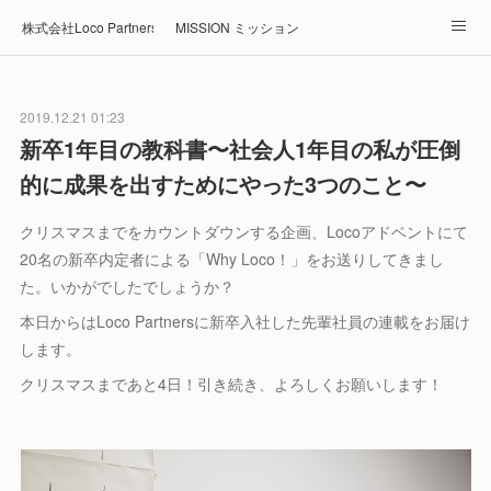
株式会社Loco Partners 🏠Home
MISSION ミッション
ABOUT 企業情報
NEWS ニュース
RECRUIT 採用
2019.12.21 01:23
Blog ブログ
ホテル・旅館の宿泊予約はRelux
新卒1年目の教科書〜社会人1年目の私が圧倒
的に成果を出すためにやった3つのこと〜
クリスマスまでをカウントダウンする企画、Locoアドベントにて
20名の新卒内定者による「Why Loco！」をお送りしてきまし
た。いかがでしたでしょうか？
本日からはLoco Partnersに新卒入社した先輩社員の連載をお届け
します。
クリスマスまであと4日！引き続き、よろしくお願いします！