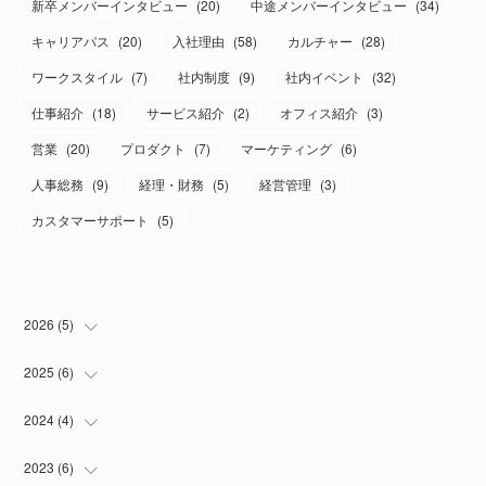
新卒メンバーインタビュー
(
20
)
中途メンバーインタビュー
(
34
)
キャリアパス
(
20
)
入社理由
(
58
)
カルチャー
(
28
)
ワークスタイル
(
7
)
社内制度
(
9
)
社内イベント
(
32
)
仕事紹介
(
18
)
サービス紹介
(
2
)
オフィス紹介
(
3
)
営業
(
20
)
プロダクト
(
7
)
マーケティング
(
6
)
人事総務
(
9
)
経理・財務
(
5
)
経営管理
(
3
)
カスタマーサポート
(
5
)
2026
(
5
)
(
1
)
2025
(
6
)
(
2
)
(
1
)
2024
(
4
)
(
1
)
(
1
)
(
1
)
2023
(
6
)