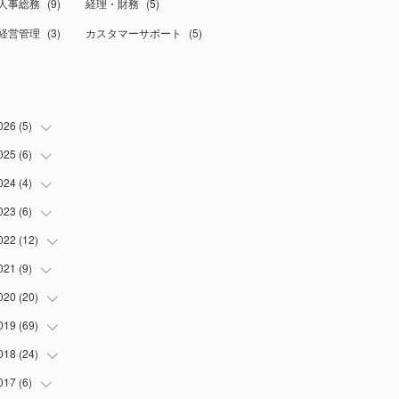
人事総務
(
9
)
経理・財務
(
5
)
経営管理
(
3
)
カスタマーサポート
(
5
)
026
(
5
)
025
(
6
)
(
1
)
(
2
)
024
(
4
)
(
1
)
(
1
)
(
1
)
023
(
6
)
(
1
)
(
1
)
(
3
)
(
1
)
022
(
12
(
2
)
)
(
1
)
(
1
)
(
1
)
021
(
9
)
(
2
)
(
1
)
(
3
)
(
1
)
020
(
20
(
1
)
)
(
1
)
(
2
)
019
(
69
(
1
)
)
(
1
)
(
2
)
(
7
)
018
(
24
(
20
)
)
(
3
)
(
3
)
(
3
)
(
5
)
017
(
6
)
(
3
)