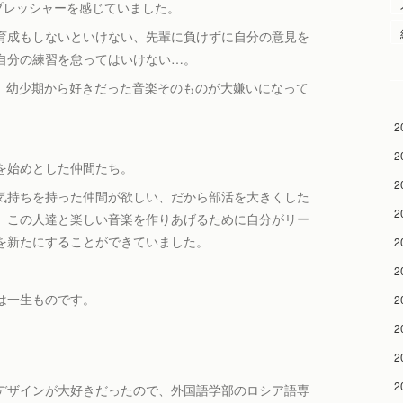
プレッシャーを感じていました。
育成もしないといけない、先輩に負けずに自分の意見を
自分の練習を怠ってはいけない…。
まい、幼少期から好きだった音楽そのものが大嫌いになって
2
2
を始めとした仲間たち。
2
気持ちを持った仲間が欲しい、だから部活を大きくした
2
、この人達と楽しい音楽を作りあげるために自分がリー
を新たにすることができていました。
2
2
は一生ものです。
2
2
2
2
デザインが大好きだったので、外国語学部のロシア語専