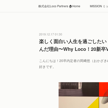
株式会社Loco Partners 🏠Home
MISSION 
2019.12.17 01:30
楽しく面白い人生を過ごしたい
んだ理由〜Why Loco！20新卒V
こんにちは！20卒内定者の岡﨑悠（おかざき
好きです。