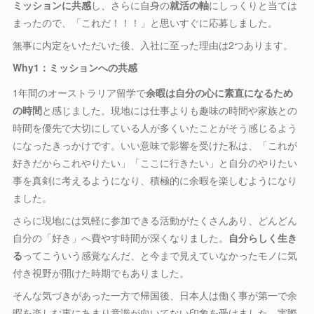
ミッションに共感
し、さらに自身の
就活の軸
にしっくりと当ては
まったので、「これだ！！！」と思いすぐに応募しました。
無事に内定をいただいた後、入社に至った理由は2つあります。
Why1：ミッションへの共感
1年間のオーストラリア留学で
余暇は自分の心に素直になるため
の時間
と感じました。現地には仕事よりも趣味の時間や家族との
時間を優先で大切にしている人が多くいたことがそう感じるよう
になったきっかけです。いい意味で影響を受けた私は、「これが
好きだからこれやりたい」「ここに行きたい」と自分のやりたい
事を真剣に考えるようになり、積極的に余暇を楽しむようになり
ました。
さらに現地には気軽に参加できる活動がたくさんあり、どんどん
自分の「好き」へ費やす時間が深くなりました。
自分らしく生き
る
ってこういう感覚なんだ、と今まで見えていなかったモノに気
付き視野が開けた時期でもありました。
そんな気づきがあった一方で帰国後、日本人は働く事が第一で余
暇を楽しむ事にあまり意識が向いてない印象を受けました。実際