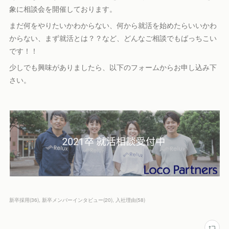
象に相談会を開催しております。
まだ何をやりたいかわからない、何から就活を始めたらいいかわ
からない、まず就活とは？？など、どんなご相談でもばっちこい
です！！
少しでも興味がありましたら、以下のフォームからお申し込み下
さい。
新卒採用
(
36
)
新卒メンバーインタビュー
(
20
)
入社理由
(
58
)