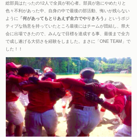
総部員はたったの12人で全員が初心者。部員が急にやめたりと
色々不利があった中、自身の中で最後の部活動、悔いが残らない
ように
「何があってもとりあえず全力でやりきろう」
というポジ
ティブな熱意を持っていたところ最後にはチームが団結し、県大
会に出場できたので、みんなで目標を達成する事、最後まで全力
で成し遂げる大切さを経験をしました。まさに「ONE TEAM」で
した！！