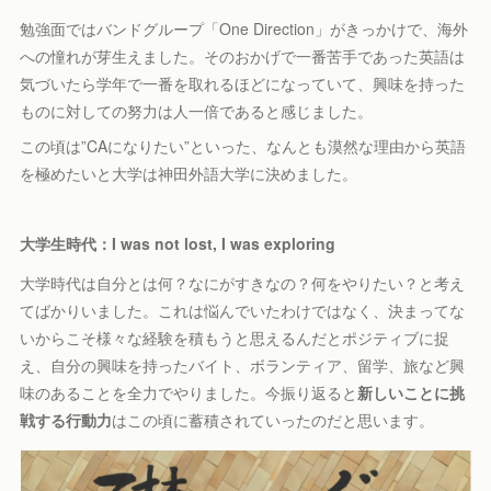
勉強面ではバンドグループ「One Direction」がきっかけで、海外
への憧れが芽生えました。そのおかげで一番苦手であった英語は
気づいたら学年で一番を取れるほどになっていて、興味を持った
ものに対しての努力は人一倍であると感じました。
この頃は”CAになりたい”といった、なんとも漠然な理由から英語
を極めたいと大学は神田外語大学に決めました。
大学生時代
：
I was not lost, I was exploring
大学時代は自分とは何？なにがすきなの？何をやりたい？と考え
てばかりいました。これは悩んでいたわけではなく、決まってな
いからこそ様々な経験を積もうと思えるんだとポジティブに捉
え、自分の興味を持ったバイト、ボランティア、留学、旅など興
味のあることを全力でやりました。今振り返ると
新しいことに挑
戦する行動力
はこの頃に蓄積されていったのだと思います。