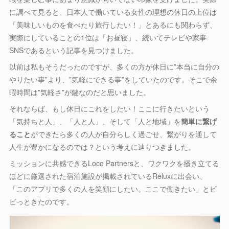
に調べて見ると、日本人で働いている女性の理想の休日の上位は
「美味しいものを食べたり旅行したい！」とあるにも関わらず、
実際にしていることの1位は「お昼寝」‍、続いてテレビや家事
SNSであるという記事を見つけました。
以前は私もそうだったのですが、多くの方が休日に”本当に自分の
やりたい事”より、”気軽にできる事”をしていたのです。そこで余
暇時間は”気軽さ”が鍵なのだと思いました。
それならば、もし休日にこれをしたい！ここに行きたいという
「気持ちと人」、「人と人」、そして「人と地域」を
簡単に繋げ
ること
ができたら多くの人が自分らしく過ごせ、繋がりを通して
人生が豊かになるのでは？という考えに辿りつきました。
ミッションに共感できるLoco Partnersと、ワクワクを掻き立てる
ほどに厳選された宿泊施設が掲載されているReluxに出会い、
「このアプリで多くの人を笑顔にしたい。ここで働きたい」とビ
ビっときたのです。