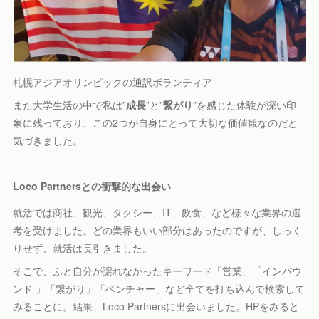
札幌アジアオリンピックの通訳ボランティア
また大学生活の中で私は”
成長
”と”
繋がり
”を感じた体験が深い印
象に残っており、この2つが自身にとって大切な価値観なのだと
気づきました。
Loco Partnersとの衝撃的な出会い
就活では商社、観光、タクシー、IT、飲食、など様々な業界の選
考を受けました。どの業界もいい部分はあったのですが、しっく
りせず、就活は長引きました。
そこで、ふと自分が譲れなかったキーワード「営業」「インバウ
ンド 」「繋がり」「ベンチャー」など全てを打ち込んで検索して
みることに。結果、Loco Partnersに出会いました。HPをみると