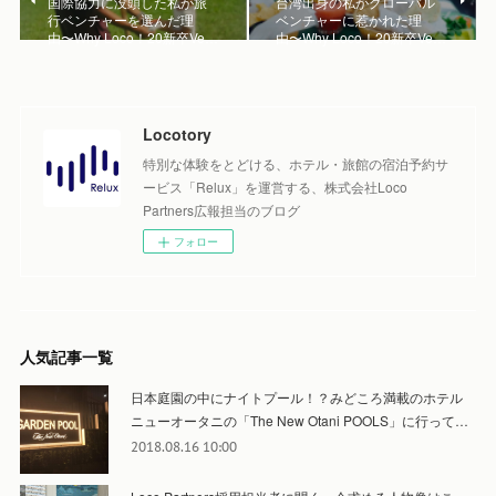
国際協力に没頭した私が旅
台湾出身の私がグローバル
行ベンチャーを選んだ理
ベンチャーに惹かれた理
由〜Why Loco！20新卒Ve…
由〜Why Loco！20新卒Ve…
Locotory
特別な体験をとどける、ホテル・旅館の宿泊予約サ
ービス「Relux」を運営する、株式会社Loco
Partners広報担当のブログ
フォロー
人気記事一覧
日本庭園の中にナイトプール！？みどころ満載のホテル
ニューオータニの「The New Otani POOLS」に行って…
2018.08.16 10:00