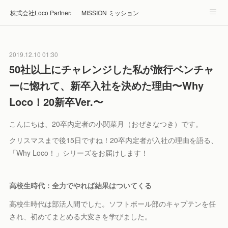
株式会社Loco Partners 🏠Home
MISSION ミッション
ABOUT 企業情報
NEWS ニュース
RECRUIT 採用
2019.12.10 01:30
Blog ブログ
ホテル・旅館の宿泊予約はRelux
50社以上にチャレンジした私が旅行ベンチャ
ーに惚れて、新卒入社を決めた理由〜Why
Loco！20新卒Ver.〜
こんにちは、20卒内定者の小関菜月（おぜきなつき）です。
クリスマスまで後15日ですね！20卒内定者が入社の理由を語る、
「Why Loco！」シリーズをお届けします！
高校生時代：全力でやれば結果はついてくる
高校生時代は部活人間でした。ソフトボール部のキャプテンを任
され、初めてまとめる大変さを学びました。