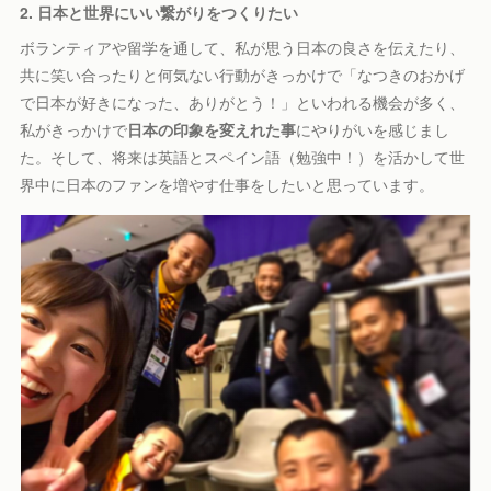
2. 日本と世界にいい繋がりをつくりたい
ボランティアや留学を通して、私が思う日本の良さを伝えたり、
共に笑い合ったりと何気ない行動がきっかけで「なつきのおかげ
で日本が好きになった、ありがとう！」といわれる機会が多く、
私がきっかけで
日本の印象を変えれた事
にやりがいを感じまし
た。そして、将来は英語とスペイン語（勉強中！）を活かして世
界中に日本のファンを増やす仕事をしたいと思っています。