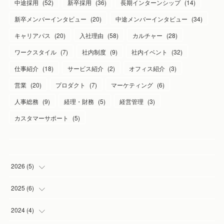
中途採用
(
52
)
新卒採用
(
36
)
長期インターンシップ
(
14
)
新卒メンバーインタビュー
(
20
)
中途メンバーインタビュー
(
34
)
キャリアパス
(
20
)
入社理由
(
58
)
カルチャー
(
28
)
ワークスタイル
(
7
)
社内制度
(
9
)
社内イベント
(
32
)
仕事紹介
(
18
)
サービス紹介
(
2
)
オフィス紹介
(
3
)
営業
(
20
)
プロダクト
(
7
)
マーケティング
(
6
)
人事総務
(
9
)
経理・財務
(
5
)
経営管理
(
3
)
カスタマーサポート
(
5
)
2026
(
5
)
(
1
)
2025
(
6
)
(
2
)
(
1
)
2024
(
4
)