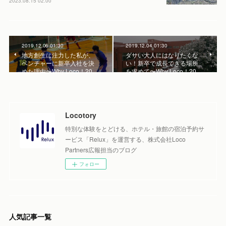
2023.08.15 02:00
2019.12.06 01:30
2019.12.04 01:30
地方創生に注力した私が、
ダサい大人にはなりたくな
ベンチャーに新卒入社を決
い！新卒で成長できる場所
めた理由〜Why Loco！20…
を求めて〜Why Loco！20…
Locotory
特別な体験をとどける、ホテル・旅館の宿泊予約サ
ービス「Relux」を運営する、株式会社Loco
Partners広報担当のブログ
フォロー
人気記事一覧