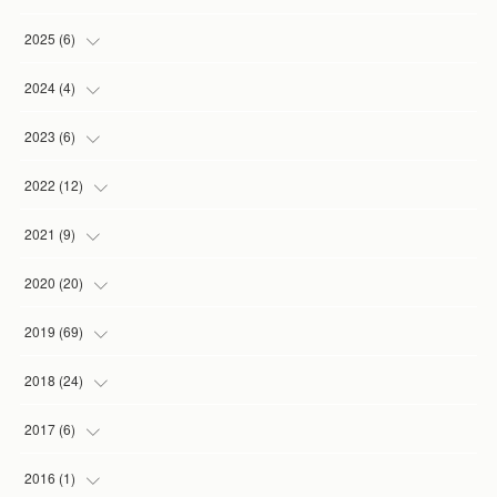
(
1
)
2025
(
6
)
(
2
)
(
1
)
2024
(
4
)
(
1
)
(
1
)
(
1
)
2023
(
6
)
(
1
)
(
3
)
(
1
)
(
2
)
2022
(
12
)
(
1
)
(
1
)
(
1
)
(
2
)
2021
(
9
)
(
1
)
(
3
)
(
1
)
(
1
)
2020
(
20
)
(
1
)
(
2
)
(
1
)
2019
(
69
)
(
1
)
(
2
)
(
7
)
(
20
)
2018
(
24
)
(
3
)
(
3
)
(
3
)
(
5
)
(
3
)
2017
(
6
)
(
1
)
(
1
)
(
2
)
(
6
)
(
1
)
(
1
)
2016
(
1
)