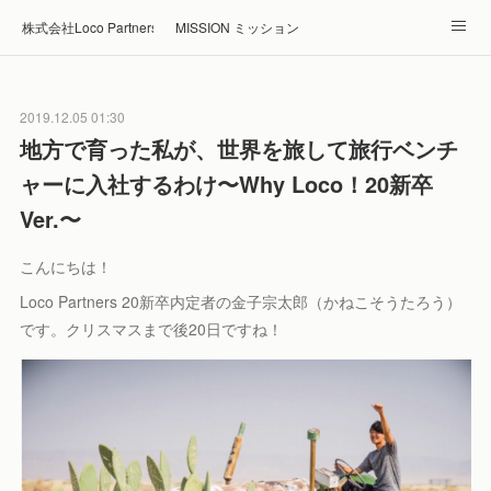
株式会社Loco Partners 🏠Home
MISSION ミッション
ABOUT 企業情報
NEWS ニュース
RECRUIT 採用
2019.12.05 01:30
Blog ブログ
ホテル・旅館の宿泊予約はRelux
地方で育った私が、世界を旅して旅行ベンチ
ャーに入社するわけ〜Why Loco！20新卒
Ver.〜
こんにちは！
Loco Partners 20新卒内定者の金子宗太郎（かねこそうたろう）
です。クリスマスまで後20日ですね！