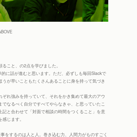
BOVE
頼ること、の2点を学びました。
非常に効率的に話が進むと思います。ただ、必ずしも毎回Slackで
ほうが早いこともたくさんあることに身を持って気づき
れぞれ強みを持っていて、それをかき集めて最大のアウ
までなるべく自分ですべてやらなきゃ、と思っていたこ
上記と合わせて「対面で相談の時間をつくること」を意
を感じます。
、結局仕事をするのは人と人。巻き込む力、人間力がものすごく