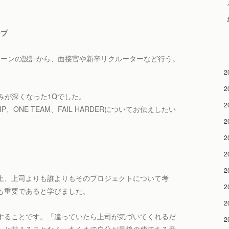
ープ
ターンの設計から、面接官や新卒リクルーターなど行う。
2
2
込みが深くなった1Qでした。
2
IP、ONE TEAM、FAIL HARDERについてお伝えしたい
2
2
2
2
上、上司よりも誰よりもそのプロジェクトについて考
2
も重要であると学びました。
2
することです。「違っていたら上司が気づいてくれるだ
2