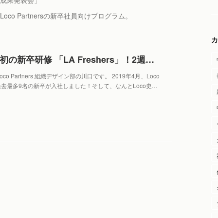
ヶ月成果発表会」
たLoco Partnersの新卒社員向けプログラム。
カ
Loco史上初の新卒研修 「LA Freshers」！2週間で垂直成長するための研修内容とは？ - Locotory
o Partners 組織デザイン部の川口です。 2019年4月、Loco
sには過去最多9名の新卒が入社しました！そして、なんとLoco史…