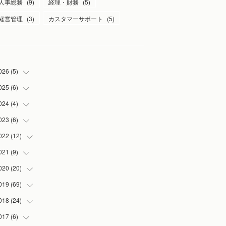
人事総務
(
9
)
経理・財務
(
5
)
経営管理
(
3
)
カスタマーサポート
(
5
)
026
(
5
)
025
(
6
)
(
1
)
(
2
)
024
(
4
)
(
1
)
(
1
)
(
1
)
023
(
6
)
(
1
)
(
1
)
(
3
)
(
1
)
022
(
12
(
2
)
)
(
1
)
(
1
)
(
1
)
021
(
9
)
(
2
)
(
1
)
(
3
)
(
1
)
020
(
20
(
1
)
)
(
1
)
(
2
)
019
(
69
(
1
)
)
(
1
)
(
2
)
(
7
)
018
(
24
(
20
)
)
(
3
)
(
3
)
(
3
)
(
5
)
017
(
6
)
(
3
)