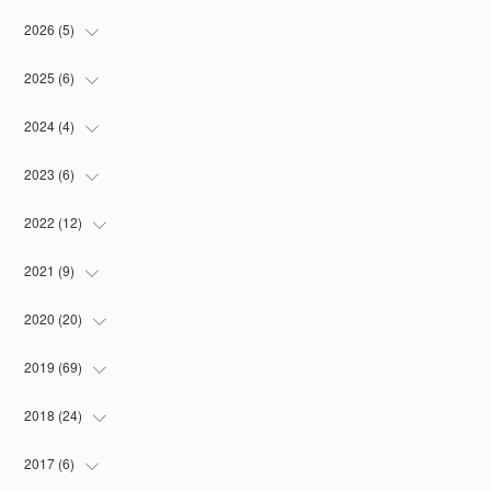
2026
(
5
)
(
1
)
2025
(
6
)
(
2
)
(
1
)
2024
(
4
)
(
1
)
(
1
)
(
1
)
2023
(
6
)
(
1
)
(
3
)
(
1
)
(
2
)
2022
(
12
)
(
1
)
(
1
)
(
1
)
(
2
)
2021
(
9
)
(
1
)
(
3
)
(
1
)
(
1
)
2020
(
20
)
(
1
)
(
2
)
(
1
)
2019
(
69
)
(
1
)
(
2
)
(
7
)
(
20
)
2018
(
24
)
(
3
)
(
3
)
(
3
)
(
5
)
(
3
)
2017
(
6
)