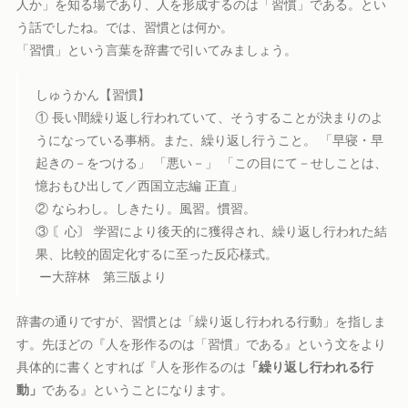
人か」を知る場であり、人を形成するのは「習慣」である。とい
う話でしたね。では、習慣とは何か。
「習慣」という言葉を辞書で引いてみましょう。
しゅうかん【習慣】
① 長い間繰り返し行われていて、そうすることが決まりのよ
うになっている事柄。また、繰り返し行うこと。 「早寝・早
起きの－をつける」 「悪い－」 「この目にて－せしことは、
憶おもひ出して／西国立志編 正直」
② ならわし。しきたり。風習。慣習。
③ 〘心〙 学習により後天的に獲得され、繰り返し行われた結
果、比較的固定化するに至った反応様式。
ー大辞林 第三版より
辞書の通りですが、習慣とは「繰り返し行われる行動」を指しま
す。先ほどの『人を形作るのは「習慣」である』という文をより
具体的に書くとすれば『人を形作るのは
「繰り返し行われる行
動」
である』ということになります。