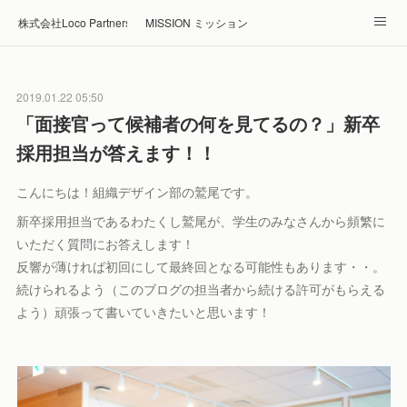
株式会社Loco Partners 🏠Home
MISSION ミッション
ABOUT 企業情報
NEWS ニュース
RECRUIT 採用
2019.01.22 05:50
Blog ブログ
ホテル・旅館の宿泊予約はRelux
「面接官って候補者の何を見てるの？」新卒
採用担当が答えます！！
こんにちは！組織デザイン部の鷲尾です。
新卒採用担当であるわたくし鷲尾が、学生のみなさんから頻繁に
いただく質問にお答えします！
反響が薄ければ初回にして最終回となる可能性もあります・・。
続けられるよう（このブログの担当者から続ける許可がもらえる
よう）頑張って書いていきたいと思います！