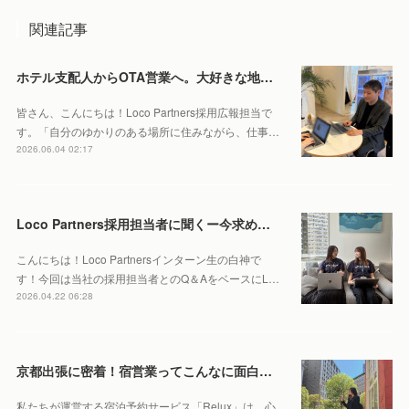
関連記事
ホテル支配人からOTA営業へ。大好きな地元・北海道で働くやりがいとは。
皆さん、こんにちは！Loco Partners採用広報担当で
す。「自分のゆかりのある場所に住みながら、仕事…
2026.06.04 02:17
Loco Partners採用担当者に聞くー今求める人物像はこれ！
こんにちは！Loco Partnersインターン生の白神で
す！今回は当社の採用担当者とのQ＆AをベースにL…
2026.04.22 06:28
京都出張に密着！宿営業ってこんなに面白い？あえて現地に足を運ぶ理由を聞いてみました！
私たちが運営する宿泊予約サービス「Relux」は、心