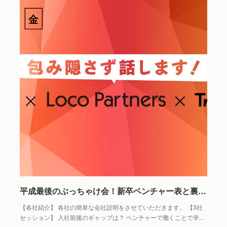
平成最後のぶっちゃけ会！新卒ベンチャー表と裏 by 株式会社Loco Partners（Relux）
【各社紹介】 各社の簡単な会社説明をさせていただきます。 【3社
セッション】 入社前後のギャップは？ ベンチャーで働くことで辛...