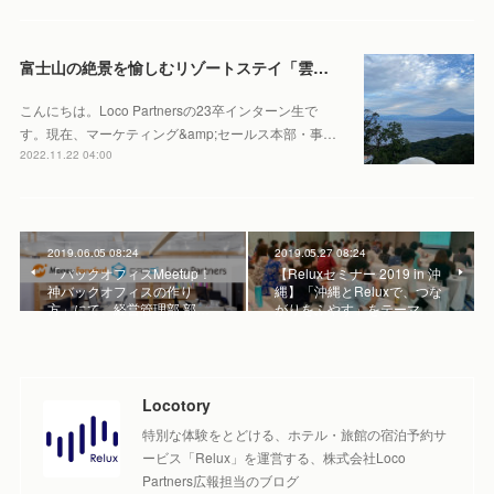
富士山の絶景を愉しむリゾートステイ「雲と風と」インターン生宿泊体験記
こんにちは。Loco Partnersの23卒インターン生で
す。現在、マーケティング&amp;セールス本部・事…
2022.11.22 04:00
2019.06.05 08:24
2019.05.27 08:24
「バックオフィスMeetup！
【Reluxセミナー 2019 in 沖
神バックオフィスの作り
縄】「沖縄とReluxで、つな
方」にて、経営管理部 部…
がりをふやす」をテーマ…
Locotory
特別な体験をとどける、ホテル・旅館の宿泊予約サ
ービス「Relux」を運営する、株式会社Loco
Partners広報担当のブログ