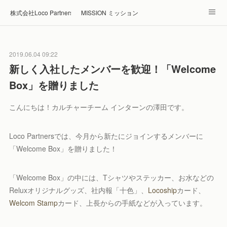
株式会社Loco Partners 🏠Home
MISSION ミッション
ABOUT 企業情報
NEWS ニュース
RECRUIT 採用
2019.06.04 09:22
Blog ブログ
ホテル・旅館の宿泊予約はRelux
新しく入社したメンバーを歓迎！「Welcome
Box」を贈りました
こんにちは！カルチャーチーム インターンの澤田です。
Loco Partnersでは、今月から新たにジョインするメンバーに
「Welcome Box」を贈りました！
「Welcome Box」の中には、Tシャツやステッカー、お水などの
Reluxオリジナルグッズ、社内報「十色」、
Locoship
カード、
Welcom Stamp
カード、上長からの手紙などが入っています。