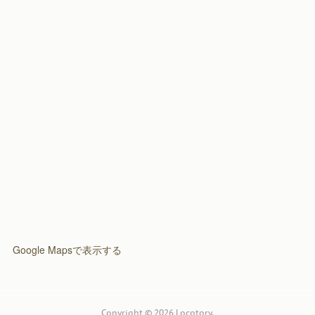
(
3
)
(
2
)
Google Mapsで表示する
Copyright ©
2026
Locotory
.