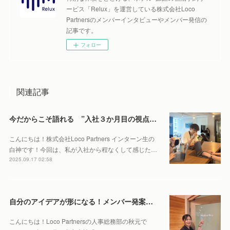
ービス「Relux」を運営している株式会社Loco
Partnersのメンバーインタビューやメンバー発信の
記事です。
フォロー
関連記事
今だからこそ語れる ”入社３か月目の視点” ーLoco Partners ってこんな場所ー
こんにちは！株式会社Loco Partners インターン生の
白神です！今回は、私が入社から程なくして感じた…
2025.09.17 02:58
自分のアイデアが形になる！メンバー発案の“旅する会議室”をご紹介
こんにちは！Loco Partnersの人事総務部の秋元で