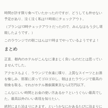
時間が許す限り食べていたかったのですが、どうしても外せない
予定があり、泣く泣く私は11時前にチェックアウト。
（プランは13時チェックアウトだったので、みんなはもう少し堪
能したようです。）
このラウンジでの朝ごはんは11時までやっているようですよ！
まとめ
正直、都内のホテルがこんなに凄まじく良いものだとは思ってい
ませんでした。
アクセスもよく、ラウンジで永遠に喋り、上質なスイーツとお酒
を愉しみ、部屋に戻ってゴロゴロし、朝はまたラウンジで最高の
朝食を取る。それがホテル雅叙園東京なら2万円以下。
こんなにいい時間とお金の使い方あるか？というぐらい最高でし
た。最高以外のいい表現を知りたい。
絶対にまた泊まりにきます。というかなにかあるたびに泊まりに