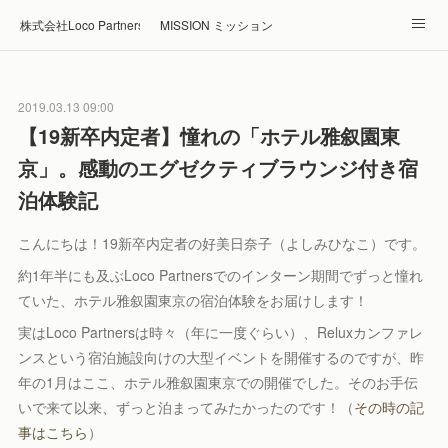
株式会社Loco Partners 🏠Home
MISSION ミッション
ABOUT 企業情報
NEWS ニュース
RECRUIT 採用
2019.03.13 09:00
Blog ブログ
ホテル・旅館の宿泊予約はRelux
【19新卒内定者】憧れの「ホテル雅叙園東
京」。感動のエグゼクティブラウンジ付き宿
泊体験記
こんにちは！19新卒内定者の好美日奈子（よしみひなこ）です。
約1年半にも及ぶLoco Partnersでのインターン期間でずっと憧れ
ていた、ホテル雅叙園東京の宿泊体験をお届けします！
実はLoco Partnersは時々（年に一度ぐらい）、Reluxカンファレ
ンスという宿泊施設向けの大型イベントを開催するのですが、昨
年の1月はここ、ホテル雅叙園東京での開催でした。そのお手伝
いで来て以来、ずっと泊まってみたかったのです！（
その時の記
事はこちら
）