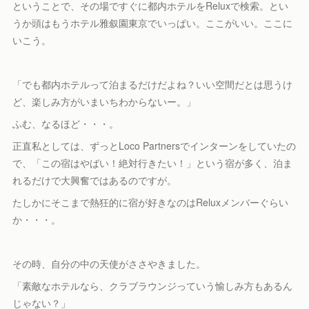
ということで、その場ですぐに都内ホテルをReluxで検索。とい
うか頭はもうホテル雅叙園東京でいっぱい。ここがいい。ここに
いこう。
「でも都内ホテルって泊まるだけだよね？いい空間だとは思うけ
ど、楽しみ方がいまいちわからないー。」
ふむ、なるほど・・・。
正直私としては、ずっとLoco Partnersでインターンをしていたの
で、「この宿はやばい！絶対行きたい！」という宿が多く、泊ま
れるだけで大興奮ではあるのですが。
たしかにそこまで熱狂的に宿が好きなのはReluxメンバーぐらい
か・・・。
その時、自分の中の天使がささやきました。
「素敵なホテルなら、クラブラウンジっていう愉しみ方もあるん
じゃない？」