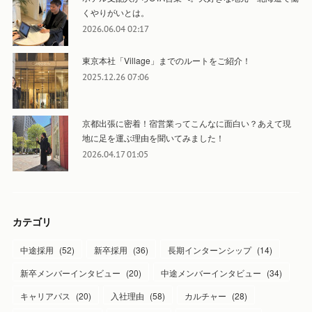
くやりがいとは。
2026.06.04 02:17
東京本社「Village」までのルートをご紹介！
2025.12.26 07:06
京都出張に密着！宿営業ってこんなに面白い？あえて現
地に足を運ぶ理由を聞いてみました！
2026.04.17 01:05
カテゴリ
中途採用
(
52
)
新卒採用
(
36
)
長期インターンシップ
(
14
)
新卒メンバーインタビュー
(
20
)
中途メンバーインタビュー
(
34
)
キャリアパス
(
20
)
入社理由
(
58
)
カルチャー
(
28
)