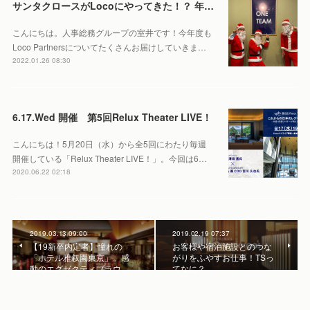
サンタクロースがLocoにやってきた！？ 年末に経営陣からサプライズプチギフト企画をしてみた。
こんにちは。人事総務グループの室井です！今年度も
Loco Partnersについてたくさんお届けしていきま…
2022.01.26 08:30
6.17.Wed 開催 第5回Relux Theater LIVE！
こんにちは！5月20日（水）から全5回にわたり毎週
開催している「Relux Theater LIVE！」。今回は6…
2020.06.22 02:18
2019.03.13 09:00
2019.02.19 07:37
【19新卒内定者】憧れの
お客様や宿泊施設とのつな
「ホテル雅叙園東京」。感
がりをふやすお仕事！TSっ
動のエグゼクティブラウ…
てなに？