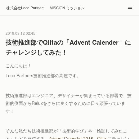
株式会社Loco Partners 🏠Home
MISSION ミッション
ABOUT 企業情報
NEWS ニュース
RECRUIT 採用
2019.03.12 02:45
Blog ブログ
ホテル・旅館の宿泊予約はRelux
技術推進部でQiitaの「Advent Calender」に
チャレンジしてみた！
こんにちは！
Loco Partners技術推進部の高屋です。
技術推進部はエンジニア、デザイナーが集まっている部署で、技
術的側面からReluxをさらに良くするために日々頑張っていま
す！
そんな私たち技術推進部が「技術的学び」や「検証してみたこ
と」などを発信する、
Advent Calendar 2018 - Qiita
にチャレン