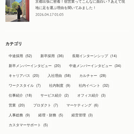
京都出張に密着！宿営業ってこんなに面白い？あえて現
地に足を運ぶ理由を聞いてみました！
2026.04.17 01:05
カテゴリ
中途採用
(
52
)
新卒採用
(
36
)
長期インターンシップ
(
14
)
新卒メンバーインタビュー
(
20
)
中途メンバーインタビュー
(
34
)
キャリアパス
(
20
)
入社理由
(
58
)
カルチャー
(
28
)
ワークスタイル
(
7
)
社内制度
(
9
)
社内イベント
(
32
)
仕事紹介
(
18
)
サービス紹介
(
2
)
オフィス紹介
(
3
)
営業
(
20
)
プロダクト
(
7
)
マーケティング
(
6
)
人事総務
(
9
)
経理・財務
(
5
)
経営管理
(
3
)
カスタマーサポート
(
5
)