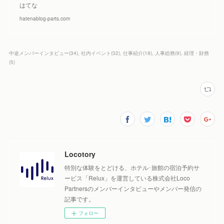
はてな
hatenablog-parts.com
中途メンバーインタビュー
(
34
)
社内イベント
(
32
)
仕事紹介
(
18
)
人事総務
(
9
)
経理・財務
(
5
)
Locotory
特別な体験をとどける、ホテル･旅館の宿泊予約サ
ービス「Relux」を運営している株式会社Loco
Partnersのメンバーインタビューやメンバー発信の
記事です。
フォロー