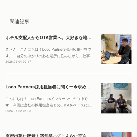
関連記事
ホテル支配人からOTA営業へ。大好きな地元・北海道で働くやりがいとは。
皆さん、こんにちは！Loco Partners採用広報担当で
す。「自分のゆかりのある場所に住みながら、仕事…
2026.06.04 02:17
Loco Partners採用担当者に聞くー今求める人物像はこれ！
こんにちは！Loco Partnersインターン生の白神で
す！今回は当社の採用担当者とのQ＆AをベースにL…
2026.04.22 06:28
京都出張に密着！宿営業ってこんなに面白い？あえて現地に足を運ぶ理由を聞いてみました！