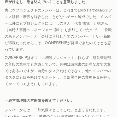
声がけをし、巻き込んでいくことを意識しました。
実は本プロジェクトのメンバーは、これまでLoco Partnersのオフ
ィス移転・増設を経験したことがないチーム編成でした。メンバ
ー以外にもプロジェクトには、しのさん（代表 篠塚）と徳さん
（当時人事部のマネージャー 徳山）も参加していたので、「役職
のあるメンバー」と「会社に入社したてのメンバー」という新鮮
な環境だったからこそ、OWNERSHIPが発揮できたのではとも思
っています。
OWNERSHIPはオフィス増設プロジェクトに限らず、経営管理部
の普段の業務でも意識していて、月初は請求書の処理な度で大変
ではあるのですが、自分のタスクだけではなく、他のメンバーの
タスクにも目を向けてサポートし、自部署全体の業務を責任持っ
てやっていくようにしています。
—
経営管理部の雰囲気を教えてください。
メンバーからは、「和気藹々としてるね」とよく言われます。
Loco Partnersでは、業務のことは基本的にSlackというコミュニ