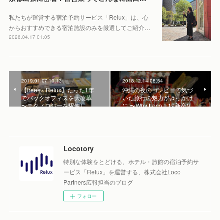
私たちが運営する宿泊予約サービス「Relux」は、心
からおすすめできる宿泊施設のみを厳選してご紹介…
2026.04.17 01:05
2019.01.07 10:13
2018.12.14 08:54
【freee× Relux】たった1年
沖縄の夜のコンビニで気づ
でバックオフィスを大改革
いた旅行の魅力がきっかけ
〜テクノロジーを駆使し…
に 〜Why Loco！19新卒V…
Locotory
特別な体験をとどける、ホテル・旅館の宿泊予約サ
ービス「Relux」を運営する、株式会社Loco
Partners広報担当のブログ
フォロー