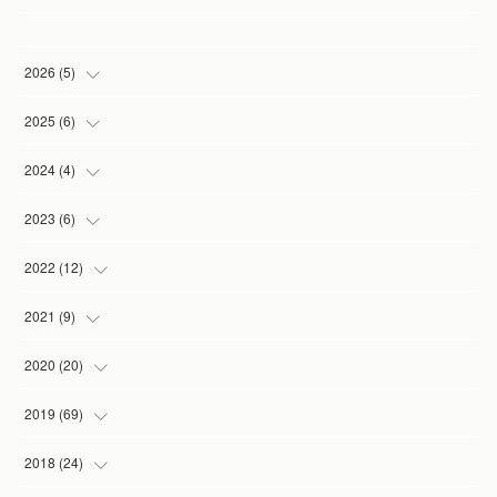
2026
(
5
)
(
1
)
2025
(
6
)
(
2
)
(
1
)
2024
(
4
)
(
1
)
(
1
)
(
1
)
2023
(
6
)
(
1
)
(
3
)
(
1
)
(
2
)
2022
(
12
)
(
1
)
(
1
)
(
1
)
(
2
)
2021
(
9
)
(
1
)
(
3
)
(
1
)
(
1
)
2020
(
20
)
(
1
)
(
2
)
(
1
)
2019
(
69
)
(
1
)
(
2
)
(
7
)
(
20
)
2018
(
24
)