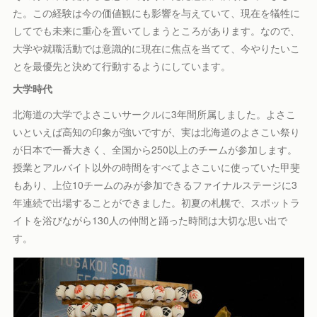
た。この経験は今の価値観にも影響を与えていて、現在を犠牲に
してでも未来に重心を置いてしまうところがあります。なので、
大学や就職活動では意識的に現在に焦点を当てて、今やりたいこ
とを最優先と決めて行動するようにしています。
大学時代
北海道の大学でよさこいサークルに3年間所属しました。よさこ
いといえば高知の印象が強いですが、実は北海道のよさこい祭り
が日本で一番大きく、全国から250以上のチームが参加します。
授業とアルバイト以外の時間をすべてよさこいに使っていた甲斐
もあり、上位10チームのみが参加できるファイナルステージに3
年連続で出場することができました。初夏の札幌で、スポットラ
イトを浴びながら130人の仲間と踊った時間は大切な思い出で
す。