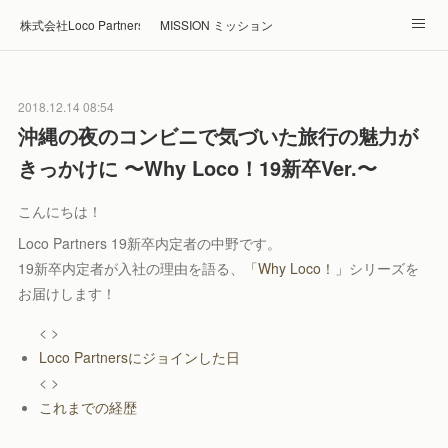
株式会社Loco Partners 🏠Home
MISSION ミッション
ABOUT 企業情報
NEWS ニュース
RECRUIT 採用
2018.12.14 08:54
Blog ブログ
ホテル・旅館の宿泊予約はRelux
沖縄の夜のコンビニで気づいた旅行の魅力が
きっかけに 〜Why Loco！19新卒Ver.〜
こんにちは！
Loco Partners 19新卒内定者の中野です。
19新卒内定者が入社の理由を語る、
「Why Loco！」
シリーズを
お届けします！
< >
Loco Partnersにジョインした日
< >
これまでの経歴