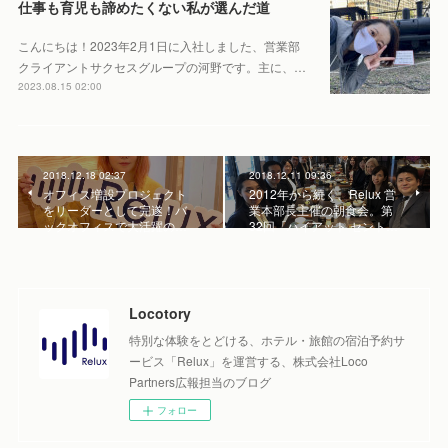
仕事も育児も諦めたくない私が選んだ道
こんにちは！2023年2月1日に入社しました、営業部
クライアントサクセスグループの河野です。主に、…
2023.08.15 02:00
2018.12.18 02:37
2018.12.11 09:36
オフィス増設プロジェクト
2012年から続く、Relux 営
をリーダーとして完遂！バ
業本部長主催の朝食会。第
ックオフィスで大活躍の…
32回「ハイアット セント…
Locotory
特別な体験をとどける、ホテル・旅館の宿泊予約サ
ービス「Relux」を運営する、株式会社Loco
Partners広報担当のブログ
フォロー