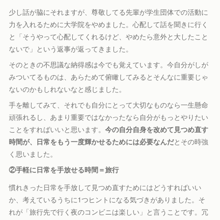
少し話が脇にそれますが、尊敬してる先輩が学生団体での活動に
力を入れるために大学院をやめました。心配して話を聞きに行く
と「そうやって心配してくれるけど、やめたら意外と大したこと
ないで」という返事が返ってきました。
そのときの不思議な納得感は今でも覚えています。今自分がしが
みついてるものは、あらためて俯瞰してみるとそんなに重要じゃ
ないのかもしれないなと感じました。
手を離してみて、それでも自分にとって大切なものなら一生懸命
頑張れるし、あまり重要ではなかったなら自分がもっとやりたい
ことをすればいいと思います。
今の自分自身を改めて見つめ直す
時間が、日常をもう一度輝かせるためには必要なんだ
とその時強
く思いました。
②手軽に日常を手放せる時間＝旅行
慣れきった日常を手放して見つめ直すためにはどうすればいい
か、考えているうちに1つヒントになる気づきがありました。そ
れが「旅行先で行く夜のコンビニは楽しい」と言うことです。冗