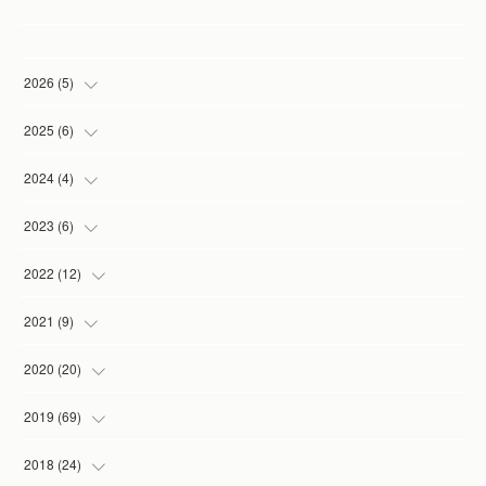
2026
(
5
)
(
1
)
2025
(
6
)
(
2
)
(
1
)
2024
(
4
)
(
1
)
(
1
)
(
1
)
2023
(
6
)
(
1
)
(
3
)
(
1
)
(
2
)
2022
(
12
)
(
1
)
(
1
)
(
1
)
(
2
)
2021
(
9
)
(
1
)
(
3
)
(
1
)
(
1
)
2020
(
20
)
(
1
)
(
2
)
(
1
)
2019
(
69
)
(
1
)
(
2
)
(
7
)
(
20
)
2018
(
24
)