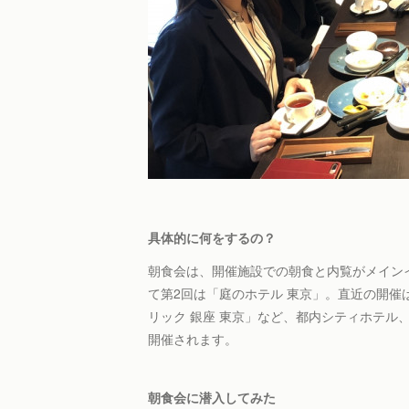
具体的に何をするの？
朝食会は、開催施設での朝食と内覧がメインイ
て第2回は「庭のホテル 東京」。直近の開催
リック 銀座 東京」など、都内シティホテル
開催されます。
朝食会に潜入してみた