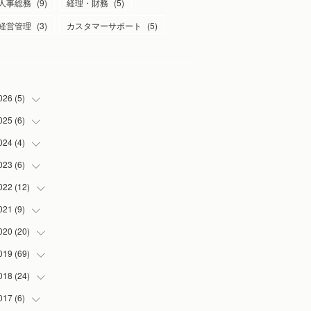
人事総務
(
9
)
経理・財務
(
5
)
経営管理
(
3
)
カスタマーサポート
(
5
)
026
(
5
)
025
(
6
)
(
1
)
(
2
)
024
(
4
)
(
1
)
(
1
)
(
1
)
023
(
6
)
(
1
)
(
1
)
(
3
)
(
1
)
022
(
12
(
2
)
)
(
1
)
(
1
)
(
1
)
021
(
9
)
(
2
)
(
1
)
(
3
)
(
1
)
020
(
20
(
1
)
)
(
1
)
(
2
)
019
(
69
(
1
)
)
(
1
)
(
2
)
(
7
)
018
(
24
(
20
)
)
(
3
)
(
3
)
(
3
)
(
5
)
017
(
6
)
(
3
)