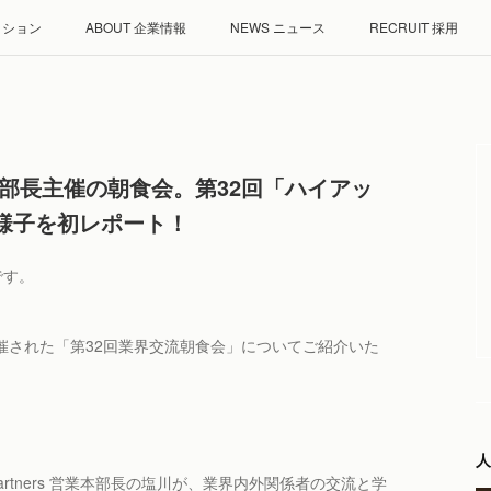
ミッション
ABOUT 企業情報
NEWS ニュース
RECRUIT 採用
営業本部長主催の朝食会。第32回「ハイアッ
の様子を初レポート！
です。
開催された「第32回業界交流朝食会」についてご紹介いた
人
artners 営業本部長の塩川が、業界内外関係者の交流と学