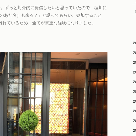
会。ずっと対外的に発信したいと思っていたので、塩川に
ersでのあだ名）も来る？」と誘ってもらい、参加すること
離れているため、全てが貴重な経験になりました。
2
2
2
2
2
2
2
2
2
2