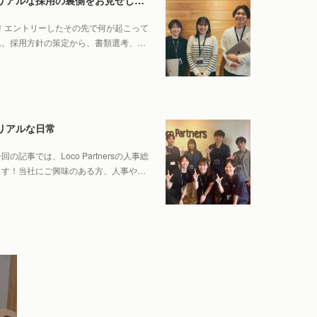
神です！エントリーしたその先で何が起こって
ん。採用方針の策定から、書類選考、…
リアルな日常
事では、Loco Partnersの人事総
ます！当社にご興味のある方、人事や…