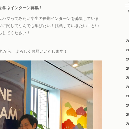
を学ぶインターン募集！
んハマってみたい学生の長期インターンを募集していま
グに関してなんでも学びたい！挑戦していきたい！とい
らしてください！
2
2
これから、よろしくお願いいたします！
2
2
2
2
2
2
2
2