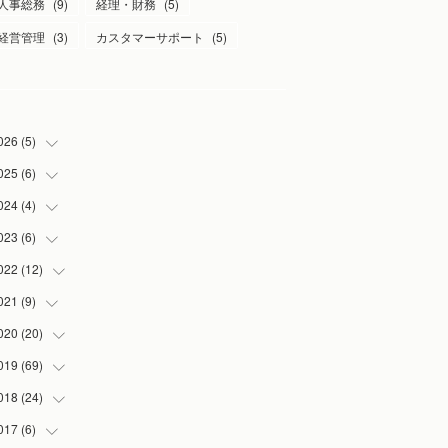
人事総務
(
9
)
経理・財務
(
5
)
経営管理
(
3
)
カスタマーサポート
(
5
)
026
(
5
)
025
(
6
)
(
1
)
(
2
)
024
(
4
)
(
1
)
(
1
)
(
1
)
023
(
6
)
(
1
)
(
1
)
(
3
)
(
1
)
022
(
12
(
2
)
)
(
1
)
(
1
)
(
1
)
021
(
9
)
(
2
)
(
1
)
(
3
)
(
1
)
020
(
20
(
1
)
)
(
1
)
(
2
)
019
(
69
(
1
)
)
(
1
)
(
2
)
(
7
)
018
(
24
(
20
)
)
(
3
)
(
3
)
(
3
)
(
5
)
017
(
6
)
(
3
)