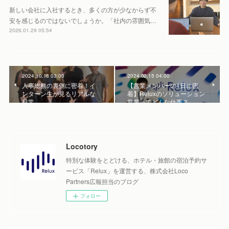
新しい会社に入社するとき、多くの方が少なからず不
安を感じるのではないでしょうか。「社内の雰囲気…
2026.01.29 05:54
2024.10.18 03:00
2024.02.15 04:00
人事総務の裏側に密着！イ
【営業メンバーの1日に密
ンターン生が見るリアルな
着】Reluxのソリューション
日常
営業ってどんな仕事？
Locotory
特別な体験をとどける、ホテル・旅館の宿泊予約サ
ービス「Relux」を運営する、株式会社Loco
Partners広報担当のブログ
フォロー