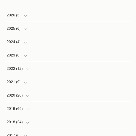
2026
(
5
)
(
1
)
2025
(
6
)
(
2
)
(
1
)
2024
(
4
)
(
1
)
(
1
)
(
1
)
2023
(
6
)
(
1
)
(
3
)
(
1
)
(
2
)
2022
(
12
)
(
1
)
(
1
)
(
1
)
(
2
)
2021
(
9
)
(
1
)
(
3
)
(
1
)
(
1
)
2020
(
20
)
(
1
)
(
2
)
(
1
)
2019
(
69
)
(
1
)
(
2
)
(
7
)
(
20
)
2018
(
24
)
(
3
)
(
3
)
(
3
)
(
5
)
(
3
)
2017
(
6
)