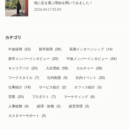
地に足を運ぶ理由を聞いてみました！
2026.04.17 01:05
カテゴリ
中途採用
(
52
)
新卒採用
(
36
)
長期インターンシップ
(
14
)
新卒メンバーインタビュー
(
20
)
中途メンバーインタビュー
(
34
)
キャリアパス
(
20
)
入社理由
(
58
)
カルチャー
(
28
)
ワークスタイル
(
7
)
社内制度
(
9
)
社内イベント
(
32
)
仕事紹介
(
18
)
サービス紹介
(
2
)
オフィス紹介
(
3
)
営業
(
20
)
プロダクト
(
7
)
マーケティング
(
6
)
人事総務
(
9
)
経理・財務
(
5
)
経営管理
(
3
)
カスタマーサポート
(
5
)