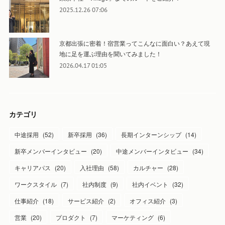
2025.12.26 07:06
京都出張に密着！宿営業ってこんなに面白い？あえて現
地に足を運ぶ理由を聞いてみました！
2026.04.17 01:05
カテゴリ
中途採用
(
52
)
新卒採用
(
36
)
長期インターンシップ
(
14
)
新卒メンバーインタビュー
(
20
)
中途メンバーインタビュー
(
34
)
キャリアパス
(
20
)
入社理由
(
58
)
カルチャー
(
28
)
ワークスタイル
(
7
)
社内制度
(
9
)
社内イベント
(
32
)
仕事紹介
(
18
)
サービス紹介
(
2
)
オフィス紹介
(
3
)
営業
(
20
)
プロダクト
(
7
)
マーケティング
(
6
)