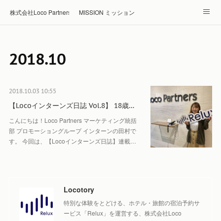
株式会社Loco Partners 🏠Home
MISSION ミッション
ABOUT 企業情報
NEWS ニュース
RECRUIT 採用
2018
.
10
Blog ブログ
ホテル・旅館の宿泊予約はRelux
2018.10.03 10:55
【Locoインターンズ日誌 Vol.8】 18歳…
こんにちは！Loco Partners マーケティング統括
部 プロモーショングループ インターンの田村で
す。 今回は、【Locoインターンズ日誌】連載…
Locotory
特別な体験をとどける、ホテル・旅館の宿泊予約サ
ービス「Relux」を運営する、株式会社Loco