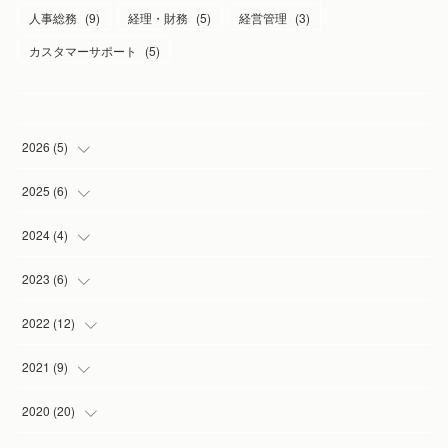
人事総務
(
9
)
経理・財務
(
5
)
経営管理
(
3
)
カスタマーサポート
(
5
)
2026
(
5
)
(
1
)
2025
(
6
)
(
2
)
(
1
)
2024
(
4
)
(
1
)
(
1
)
(
1
)
2023
(
6
)
(
1
)
(
3
)
(
1
)
(
2
)
2022
(
12
)
(
1
)
(
1
)
(
1
)
(
2
)
2021
(
9
)
(
1
)
(
3
)
(
1
)
(
1
)
2020
(
20
)