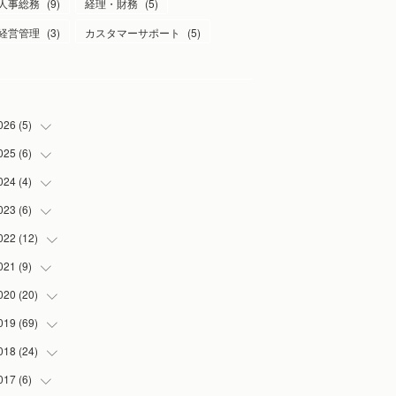
人事総務
(
9
)
経理・財務
(
5
)
経営管理
(
3
)
カスタマーサポート
(
5
)
026
(
5
)
025
(
6
)
(
1
)
(
2
)
024
(
4
)
(
1
)
(
1
)
(
1
)
023
(
6
)
(
1
)
(
1
)
(
3
)
(
1
)
022
(
12
(
2
)
)
(
1
)
(
1
)
(
1
)
021
(
9
)
(
2
)
(
1
)
(
3
)
(
1
)
020
(
20
(
1
)
)
(
1
)
(
2
)
019
(
69
(
1
)
)
(
1
)
(
2
)
(
7
)
018
(
24
(
20
)
)
(
3
)
(
3
)
(
3
)
(
5
)
017
(
6
)
(
3
)