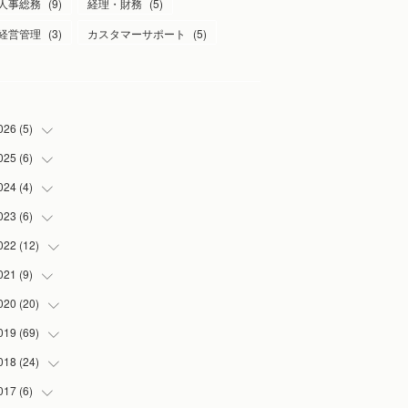
人事総務
(
9
)
経理・財務
(
5
)
経営管理
(
3
)
カスタマーサポート
(
5
)
026
(
5
)
025
(
6
)
(
1
)
(
2
)
024
(
4
)
(
1
)
(
1
)
(
1
)
023
(
6
)
(
1
)
(
1
)
(
3
)
(
1
)
022
(
12
(
2
)
)
(
1
)
(
1
)
(
1
)
021
(
9
)
(
2
)
(
1
)
(
3
)
(
1
)
020
(
20
(
1
)
)
(
1
)
(
2
)
019
(
69
(
1
)
)
(
1
)
(
2
)
(
7
)
018
(
24
(
20
)
)
(
3
)
(
3
)
(
3
)
(
5
)
017
(
6
)
(
3
)