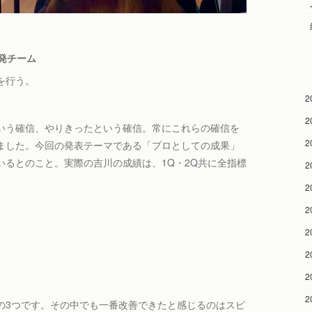
発チーム
を行う。
2
2
いう確信、やりきったという確信。常にこれらの確信を
2
ました。今回の発表テーマである「プロとしての成果」
るとのこと。実際の吉川の成績は、1Q・2Q共に全指標
2
2
2
2
2
2
2
の3つです。その中でも一番改善できたと感じるのはスピ