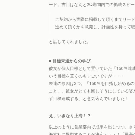
ード。吉川はなんと2Q期間内での掲載スピ
ご契約から実際に掲載して頂くまでリー
進めて頂くかを意識し、計画性を持って取
と話してくれました。
■ 目標未達からの学び
彼女が個人目標として置いていた「150％達成
いう目標を置くのもすごいですが・・・
未達の原因は3つ。「150％を目指し始める
こと」。彼女がとても悔しそうにしている姿が
ず目標達成する」と意気込んでいました！
え、いきなり上海！？
以上のように営業部内で成果を出しつつ、さ
海支社に異動することが決定・・・！「最高の