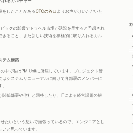
入れるカルチャー
事をしたことがある
CTOの谷口
よりお声がけいただいた
カ
リンピックの影響でトラベル市場が活況を呈すると予想され
できること、また新しい技術を積極的に取り入れるカル
ステム構築
中で私はPM Unitに所属しています。プロジェクト管
ではシステムリニューアルに向けて各部署のメンバーに
す。
う関係部署や他社と調整したり、ITによる経営課題の解
長させたいという想いで頑張っているので、エンジニアとし
たいと思っています。