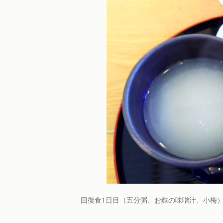
回復食1日目（五分粥、お麩の味噌汁、小梅