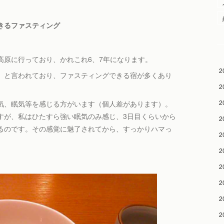
きるファスティング
高原に行っており、かれこれ6、7年になります。
2
」と言われており、ファスティングできる宿が多くあり
2
2
気、眠気等を感じる方がいます（個人差があります）。
すが、私はひたすら強い眠気のみ感じ、3日目くらいから
2
るのです。その感覚に魅了されてから、すっかりハマっ
2
2
2
2
2
2