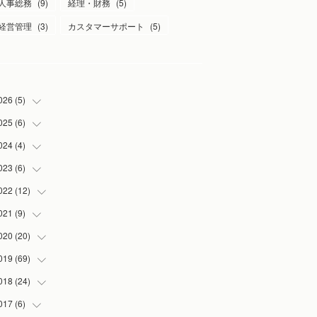
人事総務
(
9
)
経理・財務
(
5
)
経営管理
(
3
)
カスタマーサポート
(
5
)
026
(
5
)
025
(
6
)
(
1
)
(
2
)
024
(
4
)
(
1
)
(
1
)
(
1
)
023
(
6
)
(
1
)
(
1
)
(
3
)
(
1
)
022
(
12
(
2
)
)
(
1
)
(
1
)
(
1
)
021
(
9
)
(
2
)
(
1
)
(
3
)
(
1
)
020
(
20
(
1
)
)
(
1
)
(
2
)
019
(
69
(
1
)
)
(
1
)
(
2
)
(
7
)
018
(
24
(
20
)
)
(
3
)
(
3
)
(
3
)
(
5
)
017
(
6
)
(
3
)