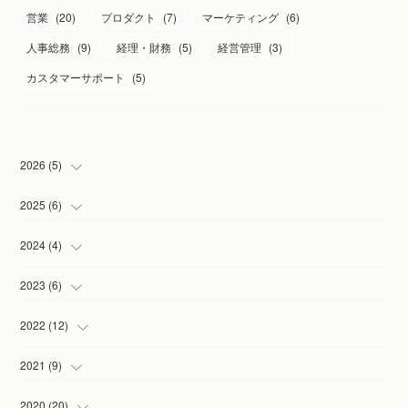
営業
(
20
)
プロダクト
(
7
)
マーケティング
(
6
)
人事総務
(
9
)
経理・財務
(
5
)
経営管理
(
3
)
カスタマーサポート
(
5
)
2026
(
5
)
(
1
)
2025
(
6
)
(
2
)
(
1
)
2024
(
4
)
(
1
)
(
1
)
(
1
)
2023
(
6
)
(
1
)
(
3
)
(
1
)
(
2
)
2022
(
12
)
(
1
)
(
1
)
(
1
)
(
2
)
2021
(
9
)
(
1
)
(
3
)
(
1
)
(
1
)
2020
(
20
)