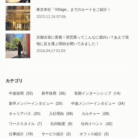
東京本社「Village」までのルートをご紹介！
2025.12.26 07:06
京都出張に密着！宿営業ってこんなに面白い？あえて現
地に足を運ぶ理由を聞いてみました！
2026.04.17 01:05
カテゴリ
中途採用
(
52
)
新卒採用
(
36
)
長期インターンシップ
(
14
)
新卒メンバーインタビュー
(
20
)
中途メンバーインタビュー
(
34
)
キャリアパス
(
20
)
入社理由
(
58
)
カルチャー
(
28
)
ワークスタイル
(
7
)
社内制度
(
9
)
社内イベント
(
32
)
仕事紹介
(
18
)
サービス紹介
(
2
)
オフィス紹介
(
3
)