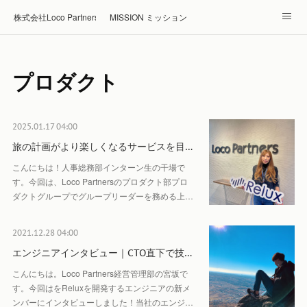
株式会社Loco Partners 🏠Home
MISSION ミッション
ABOUT 企業情報
NEWS ニュース
RECRUIT 採用
プロダクト
Blog ブログ
ホテル・旅館の宿泊予約はRelux
2025.01.17 04:00
旅の計画がより楽しくなるサービスを目…
こんにちは！人事総務部インターン生の干場で
す。今回は、Loco Partnersのプロダクト部プロ
ダクトグループでグループリーダーを務める上…
2021.12.28 04:00
エンジニアインタビュー｜CTO直下で技…
こんにちは。Loco Partners経営管理部の宮坂で
す。今回はをReluxを開発するエンジニアの新メ
ンバーにインタビューしました！当社のエンジ…