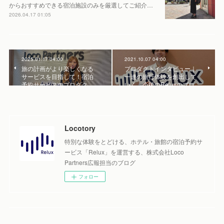
からおすすめできる宿泊施設のみを厳選してご紹介…
2026.04.17 01:05
2025.01.17 04:00
2021.10.07 04:00
旅の計画がより楽しくなる
プロダクトインタビュー｜
サービスを目指して！宿泊
一連の旅行体験を創出して
予約サービスのプロダク…
いく。今後のReluxのプロ…
Locotory
特別な体験をとどける、ホテル・旅館の宿泊予約サ
ービス「Relux」を運営する、株式会社Loco
Partners広報担当のブログ
フォロー