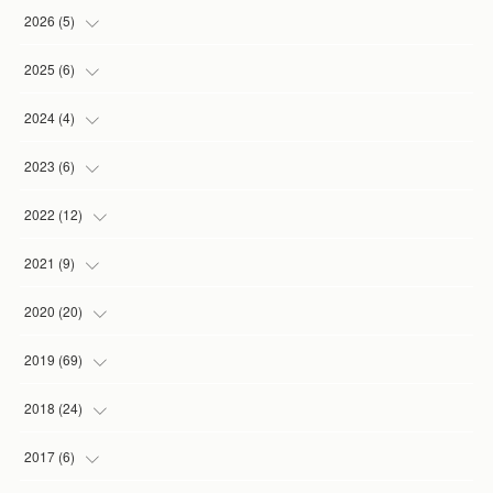
2026
(
5
)
(
1
)
2025
(
6
)
(
2
)
(
1
)
2024
(
4
)
(
1
)
(
1
)
(
1
)
2023
(
6
)
(
1
)
(
3
)
(
1
)
(
2
)
2022
(
12
)
(
1
)
(
1
)
(
1
)
(
2
)
2021
(
9
)
(
1
)
(
3
)
(
1
)
(
1
)
2020
(
20
)
(
1
)
(
2
)
(
1
)
2019
(
69
)
(
1
)
(
2
)
(
7
)
(
20
)
2018
(
24
)
(
3
)
(
3
)
(
3
)
(
5
)
(
3
)
2017
(
6
)
(
1
)