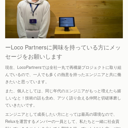
ーLoco Partnersに興味を持っている方にメッ
セージをお願いします
現在、LocoPartnersでは全社一丸で再構築プロジェクトに取り組
んでいるので、一人でも多くの熱意を持ったエンジニアと共に働
きたいと思っています。
また、個人としては、同じ年代のエンジニアがもっと増えたら嬉
しいなと！技術の話も含め、アツく語り合える仲間と切磋琢磨し
ていきたいです。
エンジニアとして成長したい方にとっては最高の環境なので、
Reluxを運営するメンバーの一員として、私たちと一緒に社会貢