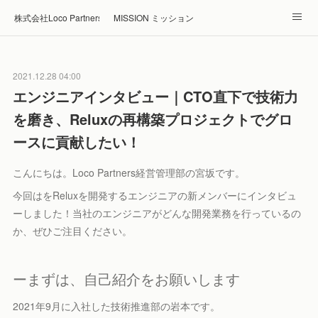
株式会社Loco Partners 🏠Home
MISSION ミッション
ABOUT 企業情報
NEWS ニュース
RECRUIT 採用
2021.12.28 04:00
Blog ブログ
ホテル・旅館の宿泊予約はRelux
エンジニアインタビュー｜CTO直下で技術力
を磨き、Reluxの再構築プロジェクトでグロ
ースに貢献したい！
こんにちは。Loco Partners経営管理部の宮坂です。
今回はをReluxを開発するエンジニアの新メンバーにインタビュ
ーしました！当社のエンジニアがどんな開発業務を行っているの
か、ぜひご注目ください。
ーまずは、自己紹介をお願いします
2021年9月に入社した技術推進部の岩本です。