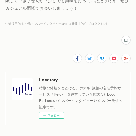
献していきませんか？少しでも興味を持っていただけた方、ぜひ
カジュアル面談でお会いしましょう！
中途採用
(
52
)
中途メンバーインタビュー
(
34
)
入社理由
(
58
)
プロダクト
(
7
)
Locotory
特別な体験をとどける、ホテル･旅館の宿泊予約サ
ービス「Relux」を運営している株式会社Loco
Partnersのメンバーインタビューやメンバー発信の
記事です。
フォロー