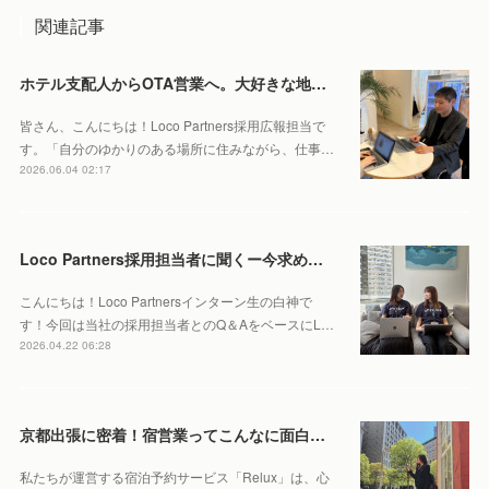
関連記事
ホテル支配人からOTA営業へ。大好きな地元・北海道で働くやりがいとは。
皆さん、こんにちは！Loco Partners採用広報担当で
す。「自分のゆかりのある場所に住みながら、仕事…
2026.06.04 02:17
Loco Partners採用担当者に聞くー今求める人物像はこれ！
こんにちは！Loco Partnersインターン生の白神で
す！今回は当社の採用担当者とのQ＆AをベースにL…
2026.04.22 06:28
京都出張に密着！宿営業ってこんなに面白い？あえて現地に足を運ぶ理由を聞いてみました！
私たちが運営する宿泊予約サービス「Relux」は、心