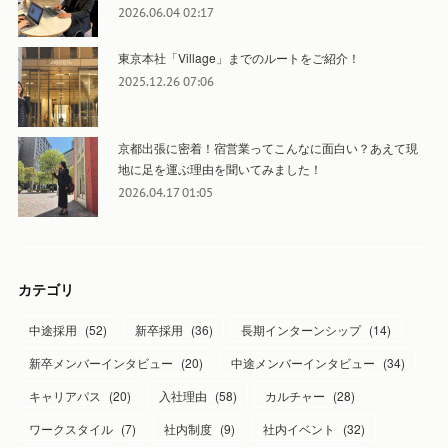
2026.06.04 02:17
東京本社「Village」までのルートをご紹介！
2025.12.26 07:06
京都出張に密着！宿営業ってこんなに面白い？あえて現
地に足を運ぶ理由を聞いてみました！
2026.04.17 01:05
カテゴリ
中途採用
(
52
)
新卒採用
(
36
)
長期インターンシップ
(
14
)
新卒メンバーインタビュー
(
20
)
中途メンバーインタビュー
(
34
)
キャリアパス
(
20
)
入社理由
(
58
)
カルチャー
(
28
)
ワークスタイル
(
7
)
社内制度
(
9
)
社内イベント
(
32
)