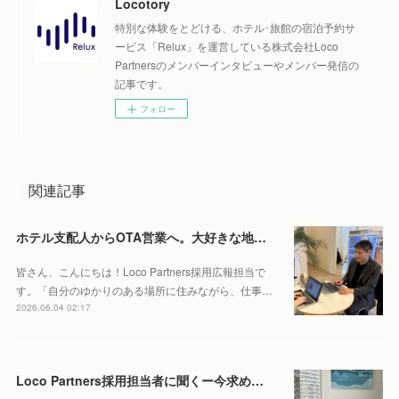
Locotory
特別な体験をとどける、ホテル･旅館の宿泊予約サ
ービス「Relux」を運営している株式会社Loco
Partnersのメンバーインタビューやメンバー発信の
記事です。
フォロー
関連記事
ホテル支配人からOTA営業へ。大好きな地元・北海道で働くやりがいとは。
皆さん、こんにちは！Loco Partners採用広報担当で
す。「自分のゆかりのある場所に住みながら、仕事…
2026.06.04 02:17
Loco Partners採用担当者に聞くー今求める人物像はこれ！