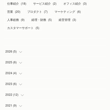
仕事紹介
(
18
)
サービス紹介
(
2
)
オフィス紹介
(
3
)
営業
(
20
)
プロダクト
(
7
)
マーケティング
(
6
)
人事総務
(
9
)
経理・財務
(
5
)
経営管理
(
3
)
カスタマーサポート
(
5
)
2026
(
5
)
(
1
)
2025
(
6
)
(
2
)
(
1
)
2024
(
4
)
(
1
)
(
1
)
(
1
)
2023
(
6
)
(
1
)
(
3
)
(
1
)
(
2
)
2022
(
12
)
(
1
)
(
1
)
(
1
)
(
2
)
2021
(
9
)