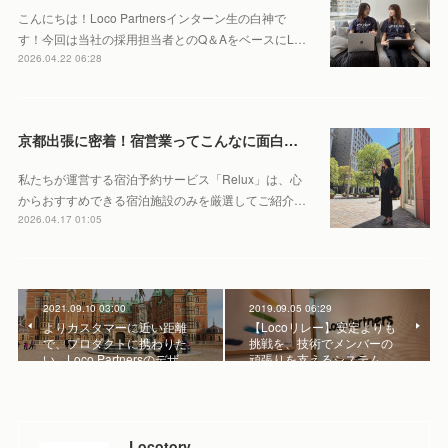
こんにちは！Loco Partnersインターン生の白神で
す！今回は当社の採用担当者とのQ＆AをベースにL…
2026.04.22 06:28
京都出張に密着！宿営業ってこんなに面白い？あえて現地に足を運ぶ理由を聞いてみました！
私たちが運営する宿泊予約サービス「Relux」は、心
からおすすめできる宿泊施設のみを厳選してご紹介…
2026.04.17 01:05
2021.09.10 03:00
2019.09.05 06:29
よりカスタマーに近い距離
【Locoリレー】安定よりも
で、プロダクトに携わりた
挑戦を、技術でメンバーの
い。Loco Partnersのデザ…
頑張りを支えるシステム…
Locotory