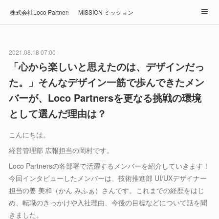
株式会社Loco Partners 🏠Home
MISSION ミッション
ABOUT 企業情報
NEWS ニュース
RECRUIT 採用
2021.08.18 07:00
Blog ブログ
ホテル・旅館の宿泊予約はRelux
「心から楽しいと思えたのは、デザインだっ
た。」そんなデザイン一筋で歩んできたメン
バーが、Loco Partnersを更なる挑戦の環境
として選んだ理由は？
こんにちは。
経営管理部 広報担当の岡村です。
Loco Partnersの各部署で活躍するメンバーを紹介していきます！
今回インタビューしたメンバーは、技術推進部 UI/UXデザイナー
担当の姜 美和（かん みふぁ）さんです。これまでの経歴をはじ
め、転職のきっかけや入社理由、今後の目標などについて話を聞
きました。