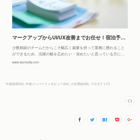
マークアップからUI/UX改善までお任せ！宿泊予約サービスのデザイナー募集 by 株式会社Loco Partners（Relux）
少数精鋭のチームだからこそ幅広く裁量を持って業務に携わること
ができるため、活躍の幅を広めたい・深めたいと思っている方に…
www.wantedly.com
中途採用
(
52
)
中途メンバーインタビュー
(
34
)
入社理由
(
58
)
プロダクト
(
7
)