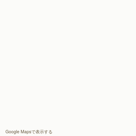
(
4
)
(
8
)
(
1
)
(
3
)
(
2
)
Google Mapsで表示する