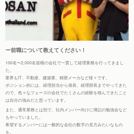
ー前職について教えてください！
100名〜2,000名規模の会社で一貫して経理業務を行ってきまし
た。
業界もIT、不動産、建築業、精密メーカなど様々です。
ポジション的には、経理担当から係長、経理部長までやってきた
ので、色々なフェーズの会社でたくさんの経験を積んできたこと
は自分の強みだと思っています。
また、通常業務とは別で、社内メンバー向けに簿記の勉強会など
もやっていました。
希望するメンバーには一般的な会社の数字の見方みたいなもの
を。