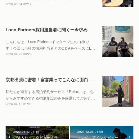
2026.06.04 02:17
Loco Partners採用担当者に聞くー今求める人物像はこれ！
こんにちは！Loco Partnersインターン生の白神で
す！今回は当社の採用担当者とのQ＆AをベースにL…
2026.04.22 06:28
京都出張に密着！宿営業ってこんなに面白い？あえて現地に足を運ぶ理由を聞いてみました！
私たちが運営する宿泊予約サービス「Relux」は、心
からおすすめできる宿泊施設のみを厳選してご紹介…
2026.04.17 01:05
2022.06.13 04:40
2021.12.28 04:00
中途入社インタビュー｜学
エンジニアインタビュー｜