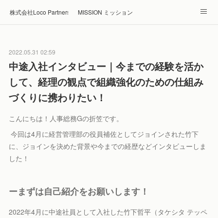
株式会社Loco Partners 🏠Home
MISSION ミッション
ABOUT 企業情報
NEWS ニュース
RECRUIT 採用
2022.05.31 02:59
Blog ブログ
ホテル・旅館の宿泊予約はRelux
中途入社インタビュー｜今までの経験を活か
して、経理の観点で組織強化のための仕組み
づくりに携わりたい！
こんにちは！人事総務Gの折笠です。
今回は4月に経営管理部の役員補佐としてジョインされた竹下
に、ジョインを決めた背景や今までの経歴などインタビューしま
した！
ーまずは自己紹介をお願いします！
2022年4月に中途社員として入社した竹下哲平（タケシタ テッペ