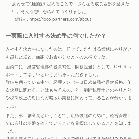
あわせて価値観を定めることで、さらなる成長基盤を築きた
い。そんな想いを込めてつくりました。
（詳細：https://loco-partners.com/about）
ー実際に入社する決め手は何でしたか？
入社する決め手になったのは、任せていただける業務にやりがい
を感じた点と、面談でお会いした方々の人柄でした。
面談中に、経営管理部の役員補佐（財務担当）として、CFOをサ
ポートしてほしいというお話をいただきました。
詳細を伺っている中で、経理メンバーは日次業務や月次業務、年
次決算に関わることはもちろんのこと、顧問税理士とのやりとり
や税制改正の対応など幅広い業務に関わっていることが分かりま
した。
また、第二創業期ということで、組織強化のために、経営管理部
では会社の基盤を整えていくことを目標にしていることを知りま
した。
基盤を整えていくためには、今まで作り上げてきた仕組みの見直