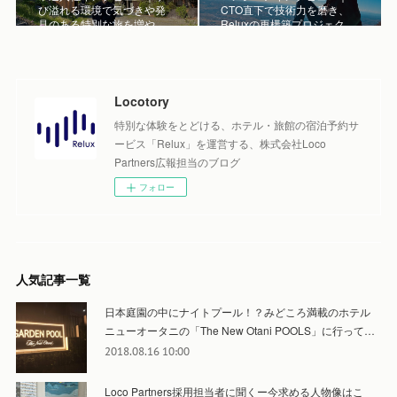
び溢れる環境で気づきや発
CTO直下で技術力を磨き、
見のある特別な旅を増や…
Reluxの再構築プロジェク…
Locotory
特別な体験をとどける、ホテル・旅館の宿泊予約サ
ービス「Relux」を運営する、株式会社Loco
Partners広報担当のブログ
フォロー
人気記事一覧
日本庭園の中にナイトプール！？みどころ満載のホテル
ニューオータニの「The New Otani POOLS」に行って…
2018.08.16 10:00
Loco Partners採用担当者に聞くー今求める人物像はこ