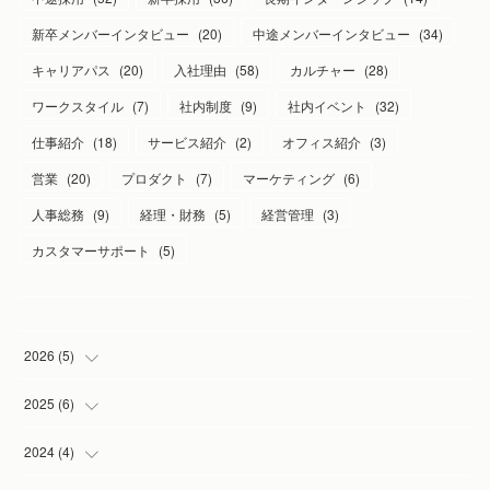
新卒メンバーインタビュー
(
20
)
中途メンバーインタビュー
(
34
)
キャリアパス
(
20
)
入社理由
(
58
)
カルチャー
(
28
)
ワークスタイル
(
7
)
社内制度
(
9
)
社内イベント
(
32
)
仕事紹介
(
18
)
サービス紹介
(
2
)
オフィス紹介
(
3
)
営業
(
20
)
プロダクト
(
7
)
マーケティング
(
6
)
人事総務
(
9
)
経理・財務
(
5
)
経営管理
(
3
)
カスタマーサポート
(
5
)
2026
(
5
)
(
1
)
2025
(
6
)
(
2
)
(
1
)
2024
(
4
)