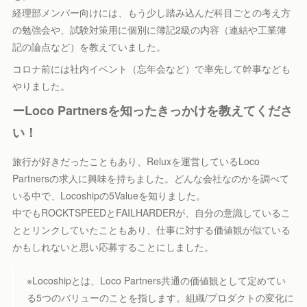
経理部メンバー向けには、もう少し踏み込んだ科目ごとの考え方
の勉強会や、試験対策用に個別に簿記2級の内容（連結や工業簿
記の論点など）を教えていました。
コロナ前には社内イベント（忘年会など）で率先して幹事なども
やりました。
ーLoco Partnersを知ったきっかけを教えてくださ
い！
旅行が好きだったこともあり、Reluxを運営しているLoco
Partnersの求人に興味を持ちました。どんな会社なのかを調べて
いる中で、Locoshipの5Valueを知りました。
中でもROCKTSPEEDとFAILHARDERが、自分の意識しているこ
ととリンクしていたこともあり、仕事に対する価値観が似ている
かもしれないと思い応募することにしました。
※Locoshipとは、Loco Partners共通の価値観として定めてい
る5つのバリューのことを指します。組織/プロダクトの変化に