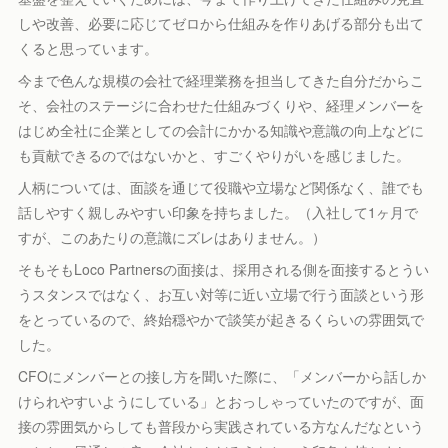
しや改善、必要に応じてゼロから仕組みを作りあげる部分も出て
くると思っています。
今まで色んな規模の会社で経理業務を担当してきた自分だからこ
そ、会社のステージに合わせた仕組みづくりや、経理メンバーを
はじめ全社に企業としての会計にかかる知識や意識の向上などに
も貢献できるのではないかと、すごくやりがいを感じました。
人柄については、面談を通じて役職や立場など関係なく、誰でも
話しやすく親しみやすい印象を持ちました。（入社して1ヶ月で
すが、このあたりの意識にズレはありません。）
そもそもLoco Partnersの面接は、採用される側を面接するとうい
うスタンスではなく、お互い対等に近い立場で行う面談という形
をとっているので、終始穏やかで談笑が起きるくらいの雰囲気で
した。
CFOにメンバーとの接し方を聞いた際に、「メンバーから話しか
けられやすいようにしている」とおっしゃっていたのですが、面
接の雰囲気からしても普段から実践されている方なんだなという