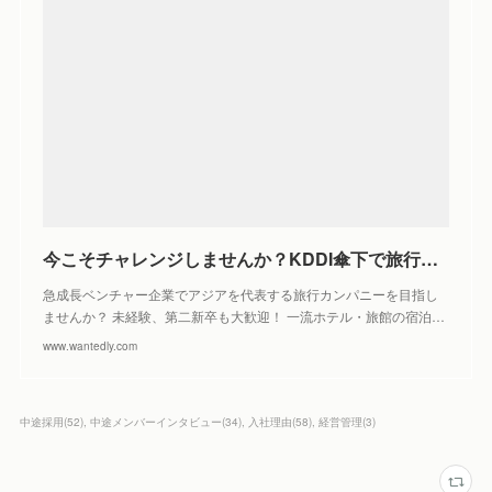
今こそチャレンジしませんか？KDDI傘下で旅行市場へ挑戦するメンバー募集！ by 株式会社Loco Partners（Relux）
急成長ベンチャー企業でアジアを代表する旅行カンパニーを目指し
ませんか？ 未経験、第二新卒も大歓迎！ 一流ホテル・旅館の宿泊…
www.wantedly.com
中途採用
(
52
)
中途メンバーインタビュー
(
34
)
入社理由
(
58
)
経営管理
(
3
)