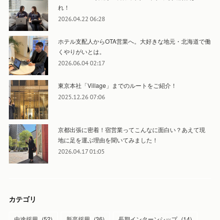
れ！
2026.04.22 06:28
ホテル支配人からOTA営業へ。大好きな地元・北海道で働
くやりがいとは。
2026.06.04 02:17
東京本社「Village」までのルートをご紹介！
2025.12.26 07:06
京都出張に密着！宿営業ってこんなに面白い？あえて現
地に足を運ぶ理由を聞いてみました！
2026.04.17 01:05
カテゴリ
中途採用
(
52
)
新卒採用
(
36
)
長期インターンシップ
(
14
)