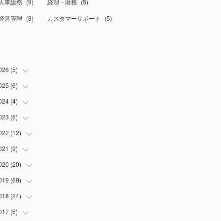
人事総務
(
9
)
経理・財務
(
5
)
経営管理
(
3
)
カスタマーサポート
(
5
)
026
(
5
)
025
(
6
)
(
1
)
(
2
)
024
(
4
)
(
1
)
(
1
)
(
1
)
023
(
6
)
(
1
)
(
1
)
(
3
)
(
1
)
022
(
12
(
2
)
)
(
1
)
(
1
)
(
1
)
021
(
9
)
(
2
)
(
1
)
(
3
)
(
1
)
020
(
20
(
1
)
)
(
1
)
(
2
)
019
(
69
(
1
)
)
(
1
)
(
2
)
(
7
)
018
(
24
(
20
)
)
(
3
)
(
3
)
(
3
)
(
5
)
017
(
6
)
(
3
)