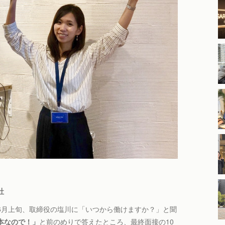
社
接の6月上旬、取締役の塩川に「いつから働けますか？」と聞
本なので！」
と前のめりで答えたところ、最終面接の10