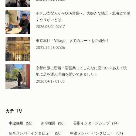
ホテル支配人からOTA営業へ。大好きな地元・北海道で働
くやりがいとは。
2026.06.04 02:17
東京本社「Village」までのルートをご紹介！
2025.12.26 07:06
京都出張に密着！宿営業ってこんなに面白い？あえて現
地に足を運ぶ理由を聞いてみました！
2026.04.17 01:05
カテゴリ
中途採用
(
52
)
新卒採用
(
36
)
長期インターンシップ
(
14
)
新卒メンバーインタビュー
(
20
)
中途メンバーインタビュー
(
34
)