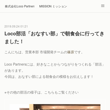
株式会社Loco Partners 🏠Home
MISSION ミッション
ABOUT 企業情報
NEWS ニュース
RECRUIT 採用
2019.09.24 01:21
Blog ブログ
ホテル・旅館の宿泊予約はRelux
Loco部活「おなすい部」で朝食会に行ってき
ました！
こんにちは、営業本部 市場開発チームの
篠原
です。
Loco Partnersには、好きなことからつながりをつくれる「部活」
があります。
今回は、おなすい部による朝食会の模様をお伝えします！
※その他の部活の様子は、こちらもご覧ください