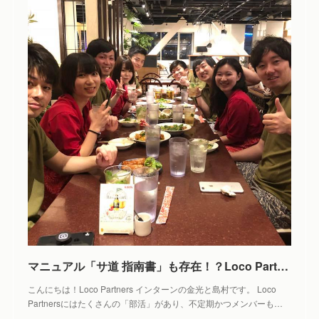
マニュアル「サ道 指南書」も存在！？Loco Partners本気の部活動、サウナ部のご紹介！ - Locotory
こんにちは！Loco Partners インターンの金光と島村です。 Loco
Partnersにはたくさんの「部活」があり、不定期かつメンバーも…