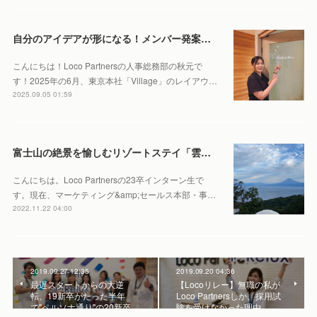
自分のアイデアが形になる！メンバー発案の“旅する会議室”をご紹介
こんにちは！Loco Partnersの人事総務部の秋元で
す！2025年の6月、東京本社「Village」のレイアウ…
2025.09.05 01:59
富士山の絶景を愉しむリゾートステイ「雲と風と」インターン生宿泊体験記
こんにちは。Loco Partnersの23卒インターン生で
す。現在、マーケティング&amp;セールス本部・事…
2022.11.22 04:00
2019.09.27 12:35
2019.09.20 04:36
最遅スタートからの大逆
【Locoリレー】無職の私が
転、19新卒がたった半年
Loco Partnersしか、採用試
で"ペルソナ通り"の20新卒…
験を受けなかった理由