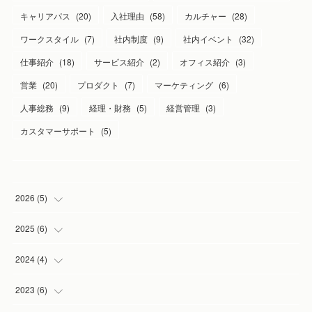
キャリアパス
(
20
)
入社理由
(
58
)
カルチャー
(
28
)
ワークスタイル
(
7
)
社内制度
(
9
)
社内イベント
(
32
)
仕事紹介
(
18
)
サービス紹介
(
2
)
オフィス紹介
(
3
)
営業
(
20
)
プロダクト
(
7
)
マーケティング
(
6
)
人事総務
(
9
)
経理・財務
(
5
)
経営管理
(
3
)
カスタマーサポート
(
5
)
2026
(
5
)
(
1
)
2025
(
6
)
(
2
)
(
1
)
2024
(
4
)
(
1
)
(
1
)
(
1
)
2023
(
6
)