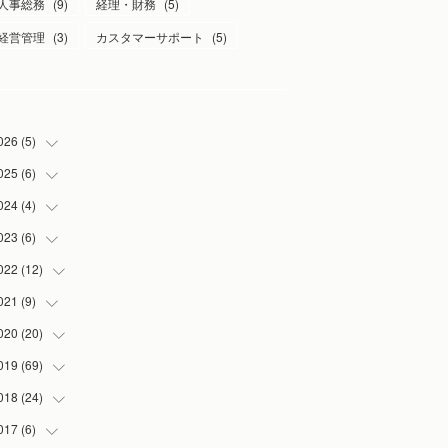
人事総務
(
9
)
経理・財務
(
5
)
経営管理
(
3
)
カスタマーサポート
(
5
)
026
(
5
)
025
(
6
)
(
1
)
(
2
)
024
(
4
)
(
1
)
(
1
)
(
1
)
023
(
6
)
(
1
)
(
1
)
(
3
)
(
1
)
022
(
12
(
2
)
)
(
1
)
(
1
)
(
1
)
021
(
9
)
(
2
)
(
1
)
(
3
)
(
1
)
020
(
20
(
1
)
)
(
1
)
(
2
)
019
(
69
(
1
)
)
(
1
)
(
2
)
(
7
)
018
(
24
(
20
)
)
(
3
)
(
3
)
(
3
)
(
5
)
017
(
6
)
(
3
)