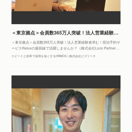
＜東京拠点＞会員数365万人突破！法人営業経験者求む！宿泊予約サービスReluxの最前線で活躍しませんか？ | 株式会社Loco Partners
＜東京拠点＞会員数365万人突破！法人営業経験者求む！宿泊予約サ
ービスReluxの最前線で活躍しませんか？（株式会社Loco Partner…
スピードと効率で採用を強くするHRMOS | 株式会社ビズリーチ