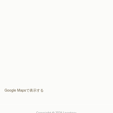
(
3
)
(
2
)
Google Mapsで表示する
Copyright ©
2026
Locotory
.