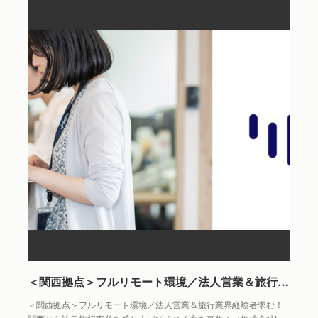
＜関西拠点＞フルリモート環境／法人営業＆旅行業界経験者求む！関西から訪日旅行事業を盛り上げてくれる方を募集！ | 株式会社Loco Partners
＜関西拠点＞フルリモート環境／法人営業＆旅行業界経験者求む！