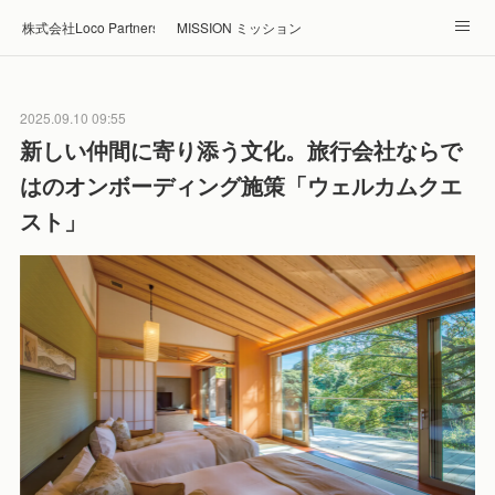
株式会社Loco Partners 🏠Home
MISSION ミッション
ABOUT 企業情報
NEWS ニュース
RECRUIT 採用
2025.09.10 09:55
Blog ブログ
ホテル・旅館の宿泊予約はRelux
新しい仲間に寄り添う文化。旅行会社ならで
はのオンボーディング施策「ウェルカムクエ
スト」