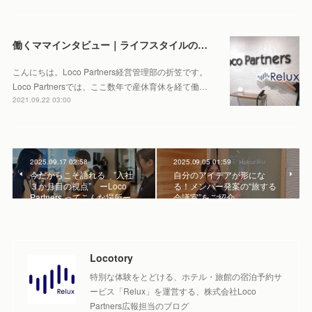
働くママインタビュー｜ライフスタイルの変化がプラスに。育休から復職した彼女の働き方とは
こんにちは。Loco Partners経営管理部の折笠です。
Loco Partnersでは、ここ数年で産休育休を経て働…
2021.09.22 03:00
2025.09.17 02:58
2025.09.05 01:59
今だからこそ語れる ”入社
自分のアイデアが形にな
３か月目の視点” ーLoco
る！メンバー発案の“旅する
Partners ってこんな場所ー
会議室”をご紹介
Locotory
特別な体験をとどける、ホテル・旅館の宿泊予約サ
ービス「Relux」を運営する、株式会社Loco
Partners広報担当のブログ