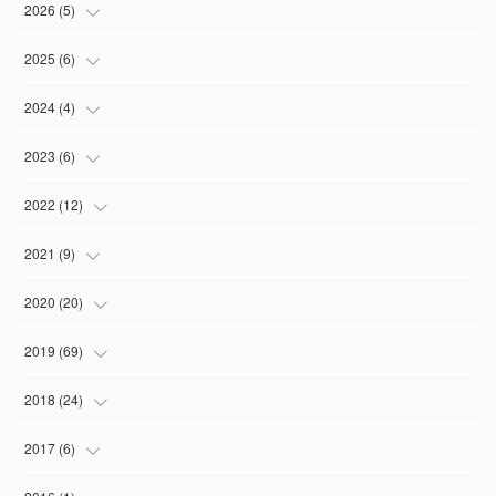
2026
(
5
)
(
1
)
2025
(
6
)
(
2
)
(
1
)
2024
(
4
)
(
1
)
(
1
)
(
1
)
2023
(
6
)
(
1
)
(
3
)
(
1
)
(
2
)
2022
(
12
)
(
1
)
(
1
)
(
1
)
(
2
)
2021
(
9
)
(
1
)
(
3
)
(
1
)
(
1
)
2020
(
20
)
(
1
)
(
2
)
(
1
)
2019
(
69
)
(
1
)
(
2
)
(
7
)
(
20
)
2018
(
24
)
(
3
)
(
3
)
(
3
)
(
5
)
(
3
)
2017
(
6
)
(
1
)
(
1
)
(
2
)
(
6
)
(
1
)
(
1
)