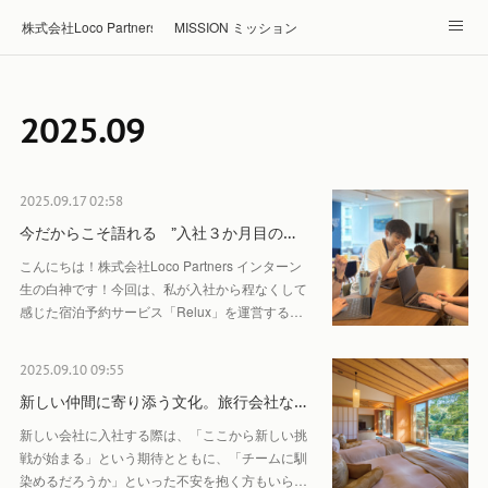
株式会社Loco Partners 🏠Home
MISSION ミッション
ABOUT 企業情報
NEWS ニュース
RECRUIT 採用
2025
.
09
Blog ブログ
ホテル・旅館の宿泊予約はRelux
2025.09.17 02:58
今だからこそ語れる ”入社３か月目の…
こんにちは！株式会社Loco Partners インターン
生の白神です！今回は、私が入社から程なくして
感じた宿泊予約サービス「Relux」を運営する…
2025.09.10 09:55
新しい仲間に寄り添う文化。旅行会社な…
新しい会社に入社する際は、「ここから新しい挑
戦が始まる」という期待とともに、「チームに馴
染めるだろうか」といった不安を抱く方もいら…