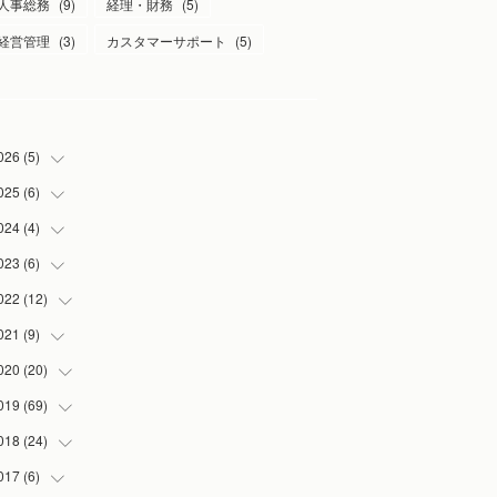
人事総務
(
9
)
経理・財務
(
5
)
経営管理
(
3
)
カスタマーサポート
(
5
)
026
(
5
)
025
(
6
)
(
1
)
(
2
)
024
(
4
)
(
1
)
(
1
)
(
1
)
023
(
6
)
(
1
)
(
1
)
(
3
)
(
1
)
022
(
12
(
2
)
)
(
1
)
(
1
)
(
1
)
021
(
9
)
(
2
)
(
1
)
(
3
)
(
1
)
020
(
20
(
1
)
)
(
1
)
(
2
)
019
(
69
(
1
)
)
(
1
)
(
2
)
(
7
)
018
(
24
(
20
)
)
(
3
)
(
3
)
(
3
)
(
5
)
017
(
6
)
(
3
)