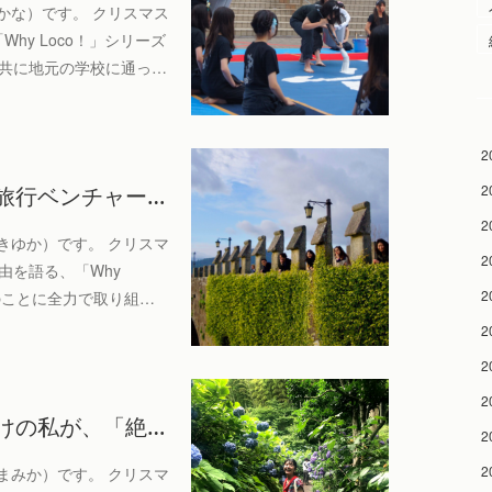
かな）です。 クリスマス
hy Loco！」シリーズ
校共に地元の学校に通っ…
2
2
旅行ベンチャー…
2
きゆか）です。 クリスマ
2
由を語る、「Why
2
のことに全力で取り組…
2
2
2
けの私が、「絶…
2
2
まみか）です。 クリスマ