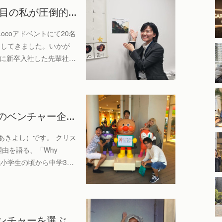
年目の私が圧倒的…
coアドベントにて20名
送りしてきました。いかが
ersに新卒入社した先輩社…
のベンチャー企…
あきよし）です。 クリス
由を語る、「Why
代小学生の頃から中学3…
ンチャーを選ぶ…