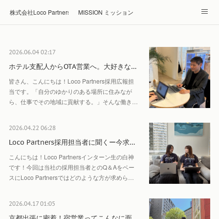
株式会社Loco Partners 🏠Home
MISSION ミッション
ABOUT 企業情報
NEWS ニュース
RECRUIT 採用
2026.06.04 02:17
Blog ブログ
ホテル・旅館の宿泊予約はRelux
ホテル支配人からOTA営業へ。大好きな…
皆さん、こんにちは！Loco Partners採用広報担
当です。「自分のゆかりのある場所に住みなが
ら、仕事でその地域に貢献する。」そんな働き…
2026.04.22 06:28
Loco Partners採用担当者に聞くー今求…
こんにちは！Loco Partnersインターン生の白神
です！今回は当社の採用担当者とのQ＆Aをベー
スにLoco Partnersではどのような方が求めら…
2026.04.17 01:05
京都出張に密着！宿営業ってこんなに面…