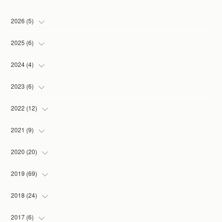
2026
(
5
)
(
1
)
2025
(
6
)
(
2
)
(
1
)
2024
(
4
)
(
1
)
(
1
)
(
1
)
2023
(
6
)
(
1
)
(
3
)
(
1
)
(
2
)
2022
(
12
)
(
1
)
(
1
)
(
1
)
(
2
)
2021
(
9
)
(
1
)
(
3
)
(
1
)
(
1
)
2020
(
20
)
(
1
)
(
2
)
(
1
)
2019
(
69
)
(
1
)
(
2
)
(
7
)
(
20
)
2018
(
24
)
(
3
)
(
3
)
(
3
)
(
5
)
(
3
)
2017
(
6
)