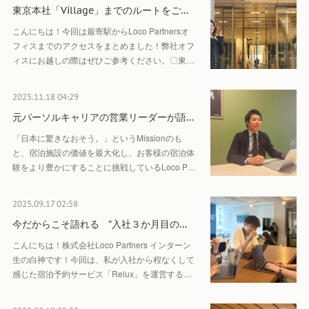
東京本社「Village」までのルートをご…
こんにちは！今回は最寄駅からLoco Partnersオ
フィスまでのアクセスをまとめました！弊社オフ
ィスにお越しの際はぜひご参考ください。〇東…
2025.11.18 04:29
元パーソルキャリアの営業リーダーが語…
「日本に驚きなおそう。」というMissionのも
と、宿泊施設の価値を最大化し、お客様の宿泊体
験をより豊かにすることに挑戦しているLoco P…
2025.09.17 02:58
今だからこそ語れる ”入社３か月目の…
こんにちは！株式会社Loco Partners インターン
生の白神です！今回は、私が入社から程なくして
感じた宿泊予約サービス「Relux」を運営する…