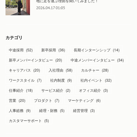
地に足を運ぶ理由を聞いてみました！
2026.04.17 01:05
カテゴリ
中途採用
(
52
)
新卒採用
(
36
)
長期インターンシップ
(
14
)
新卒メンバーインタビュー
(
20
)
中途メンバーインタビュー
(
34
)
キャリアパス
(
20
)
入社理由
(
58
)
カルチャー
(
28
)
ワークスタイル
(
7
)
社内制度
(
9
)
社内イベント
(
32
)
仕事紹介
(
18
)
サービス紹介
(
2
)
オフィス紹介
(
3
)
営業
(
20
)
プロダクト
(
7
)
マーケティング
(
6
)
人事総務
(
9
)
経理・財務
(
5
)
経営管理
(
3
)
カスタマーサポート
(
5
)